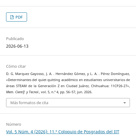
PDF
Publicado
2026-06-13
Cómo citar
D. G. Marquez Gayosso, J. A. . Hernández Gómez, y L. A. . Pérez Domínguez,
«Determinantes del quiet quitting académico en estudiantes universitarios de
áreas STEAM de la Generación Z en Ciudad Juárez, Chihuahua: 11CP26-27»,
Mem. Científ. y Tecnol.
, vol. 5, n.º 4, pp. 56–57, jun. 2026.
Más formatos de cita
Número
Vol. 5 Núm. 4 (2026): 11.º Coloquio de Posgrados del IIT