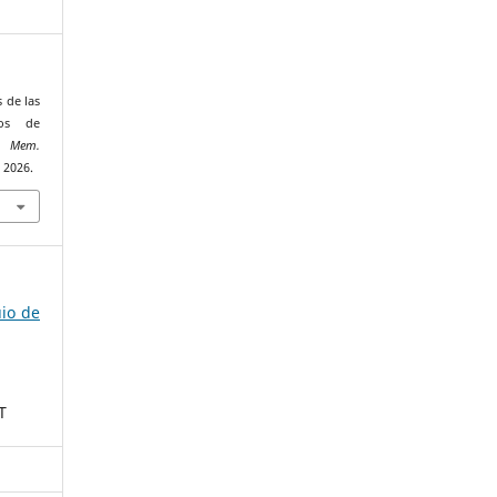
s de las
os de
»,
Mem.
. 2026.
uio de
T