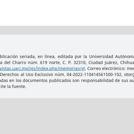
licación seriada, en línea, editada por la Universidad Autónoma
da del Charro núm. 619 norte, C. P. 32310, Ciudad Juárez, Chihu
evistas.uacj.mx/ojs/index.php/memoriascyt
. Correo electrónico: m
 Derechos al Uso Exclusivo núm. 04-2022-110414561500-102, otorg
adas en los documentos publicados son responsabilidad de sus auto
te la fuente.