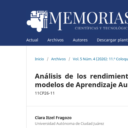
Actual
Archivos
Autores
Descargar planti
Inicio
/
Archivos
/
Vol. 5 Núm. 4 (2026): 11.º Coloq
Análisis de los rendimie
modelos de Aprendizaje A
11CP26-11
Clara Itzel Fragozo
Universidad Autónoma de Ciudad Juárez