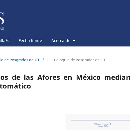
lla/s
Fecha límite
Acerca de
uio de Posgrados del IIT
/
11.º Coloquio de Posgrados del IIT
ntos de las Afores en México median
utomático