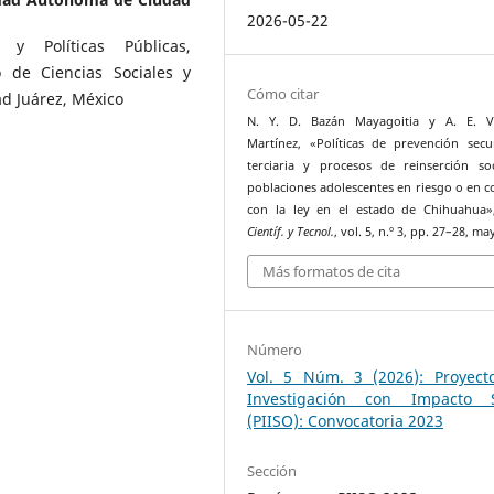
2026-05-22
y Políticas Públicas,
o de Ciencias Sociales y
Cómo citar
d Juárez, México
N. Y. D. Bazán Mayagoitia y A. E. V
Martínez, «Políticas de prevención secu
terciaria y procesos de reinserción so
poblaciones adolescentes en riesgo o en co
con la ley en el estado de Chihuahua
Científ. y Tecnol.
, vol. 5, n.º 3, pp. 27–28, ma
Más formatos de cita
Número
Vol. 5 Núm. 3 (2026): Proyect
Investigación con Impacto S
(PIISO): Convocatoria 2023
Sección