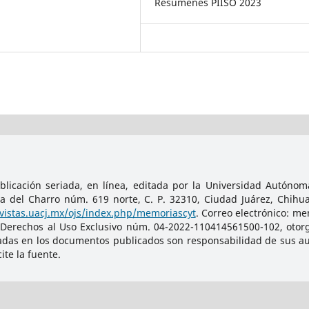
Resúmenes PIISO 2023
licación seriada, en línea, editada por la Universidad Autónoma
da del Charro núm. 619 norte, C. P. 32310, Ciudad Juárez, Chihu
evistas.uacj.mx/ojs/index.php/memoriascyt
. Correo electrónico: m
 Derechos al Uso Exclusivo núm. 04-2022-110414561500-102, otorg
adas en los documentos publicados son responsabilidad de sus auto
te la fuente.