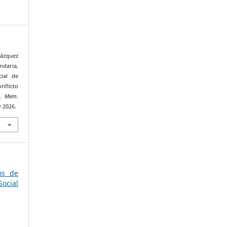
ázquez
ndaria,
cial de
nflicto
»,
Mem.
y 2026.
os de
ocial