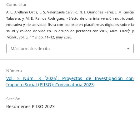
Cómo citar
A. L. Arellano Ortiz, L. S. Valenzuela Calvillo, N. I. Quiñonez Pérez, J. M. García
Talavera, y M. E. Ramos Rodríguez, «Efecto de una intervención nutricional,
educativa y de actividad física con soporte en plataformas digitales sobre la
salud y calidad de vida en un grupo de personas con VIH»,
Mem. Científ. y
Tecnol.
, vol. 5, n.º 3, pp. 11–12, may 2026.
Más formatos de cita
Número
Vol. 5 Núm. 3 (2026): Proyectos de Investigación con
Impacto Social (PIISO): Convocatoria 2023
Sección
Resúmenes PIISO 2023