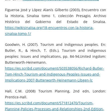
Figueroa José y López Alanís Gilberto (2003), Encuentro con
la Historia, Sinaloa tomo 1, colección Presagio, Archivo
Histórico del Gobierno del Estado de Sinaloa.
https://wikisinaloa.org/18-encuentros-con-la-historia-
sinaloa-tomo-1/
Goodwin, H. (2007). Tourism and Indigenous peoples. En:
Butler, R., & Hinch, T. (Eds.), Tourism and indigenous
peoples: Issues and implications, pp. 84‑94,United ingdom:
Butterworth‑Heinemann.
https://es.scribd.com/document/503538056/Richard-Butler-
Tom-Hinch-Tourism-and-Indigenous-Peoples-Issues-and-
Implications-2007-Butterworth-Heinemann-Libgen-lc
Hall, C.M. (2008) Tourism Planning, 2nd edn, London:
Prentice-Hall.
https://es.scribd.com/document/571812470/Tourism-
Planning-Policies-Processes-and-Relationships-2nd-Edition-