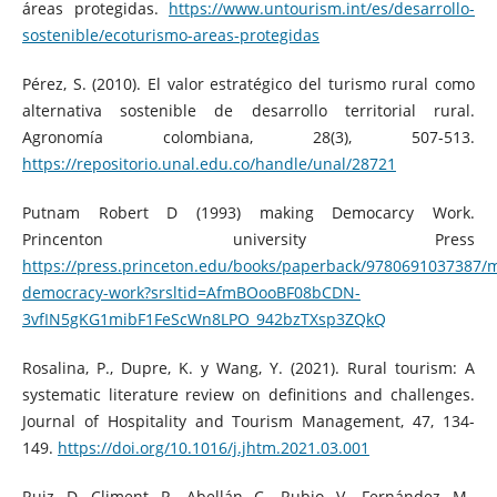
áreas protegidas.
https://www.untourism.int/es/desarrollo-
sostenible/ecoturismo-areas-protegidas
Pérez, S. (2010). El valor estratégico del turismo rural como
alternativa sostenible de desarrollo territorial rural.
Agronomía colombiana, 28(3), 507-513.
https://repositorio.unal.edu.co/handle/unal/28721
Putnam Robert D (1993) making Democarcy Work.
Princenton university Press
https://press.princeton.edu/books/paperback/9780691037387/
democracy-work?srsltid=AfmBOooBF08bCDN-
3vfIN5gKG1mibF1FeScWn8LPO_942bzTXsp3ZQkQ
Rosalina, P., Dupre, K. y Wang, Y. (2021). Rural tourism: A
systematic literature review on definitions and challenges.
Journal of Hospitality and Tourism Management, 47, 134-
149.
https://doi.org/10.1016/j.jhtm.2021.03.001
Ruiz, D. Climent, P., Abellán, C., Rubio, V., Fernández, M.,