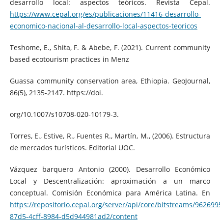
desarrollo local: aspectos teóricos. Revista Cepal.
https://www.cepal.org/es/publicaciones/11416-desarrollo-
economico-nacional-al-desarrollo-local-aspectos-teoricos
Teshome, E., Shita, F. & Abebe, F. (2021). Current community
based ecotourism practices in Menz
Guassa community conservation area, Ethiopia. GeoJournal,
86(5), 2135-2147. https://doi.
org/10.1007/s10708-020-10179-3.
Torres, E., Estive, R., Fuentes R., Martín, M., (2006). Estructura
de mercados turísticos. Editorial UOC.
Vázquez barquero Antonio (2000). Desarrollo Económico
Local y Descentralización: aproximación a un marco
conceptual. Comisión Económica para América Latina. En
https://repositorio.cepal.org/server/api/core/bitstreams/962699
87d5-4cff-8984-d5d944981ad2/content