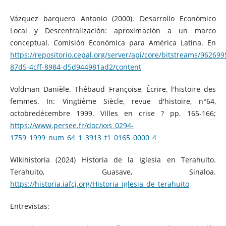
Vázquez barquero Antonio (2000). Desarrollo Económico
Local y Descentralización: aproximación a un marco
conceptual. Comisión Económica para América Latina. En
https://repositorio.cepal.org/server/api/core/bitstreams/962699
87d5-4cff-8984-d5d944981ad2/content
Voldman Danièle. Thébaud Françoise, Écrire, l'histoire des
femmes. In: Vingtième Siècle, revue d'histoire, n°64,
octobredécembre 1999. Villes en crise ? pp. 165-166;
https://www.persee.fr/doc/xxs_0294-
1759_1999_num_64_1_3913_t1_0165_0000_4
Wikihistoria (2024) Historia de la Iglesia en Terahuito.
Terahuito, Guasave, Sinaloa.
https://historia.iafcj.org/Historia_iglesia_de_terahuito
Entrevistas: