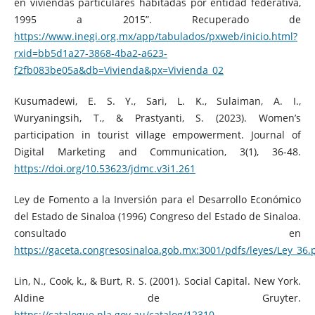
en viviendas particulares habitadas por entidad federativa,
1995 a 2015”. Recuperado de
https://www.inegi.org.mx/app/tabulados/pxweb/inicio.html?
rxid=bb5d1a27-3868-4ba2-a623-
f2fb083be05a&db=Vivienda&px=Vivienda_02
Kusumadewi, E. S. Y., Sari, L. K., Sulaiman, A. I.,
Wuryaningsih, T., & Prastyanti, S. (2023). Women’s
participation in tourist village empowerment. Journal of
Digital Marketing and Communication, 3(1), 36-48.
https://doi.org/10.53623/jdmc.v3i1.261
Ley de Fomento a la Inversión para el Desarrollo Económico
del Estado de Sinaloa (1996) Congreso del Estado de Sinaloa.
consultado en
https://gaceta.congresosinaloa.gob.mx:3001/pdfs/leyes/Ley_36.
Lin, N., Cook, k., & Burt, R. S. (2001). Social Capital. New York.
Aldine de Gruyter.
https://catalogue.nla.gov.au/catalog/12310