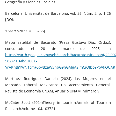
Geografía y Ciencias Sociales.
Barcelona: Universitat de Barcelona, vol. 26, Núm. 2, p. 1-26
[DOI:
1344/sn2022.26.36755]
Mapa satelital de Bacurato (Presa Gustavo Díaz Ordaz),
consultado el 20 de marzo de 2025 en
https://earth.google.com/web/search/bacurato+sinaloa/@2
582X4TlAIb4FI0CX-
VrAKhBiYWN1cmF0byBzaW5hbG9hGAIgASImCiQJbo9PbVfiOUAR
Martínez Rodríguez Daniela (2024), las Mujeres en el
Mercado Laboral Mexicano: un acercamiento General.
Revista de Economía UNAM, Anuario UNAM, número 9
McCabe Scott (2024)Theory in tourism,Annals of Tourism
Research,Volume 104,103721,