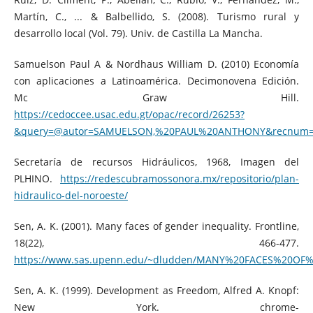
Martín, C., ... & Balbellido, S. (2008). Turismo rural y
desarrollo local (Vol. 79). Univ. de Castilla La Mancha.
Samuelson Paul A & Nordhaus William D. (2010) Economía
con aplicaciones a Latinoamérica. Decimonovena Edición.
Mc Graw Hill.
https://cedoccee.usac.edu.gt/opac/record/26253?
&query=@autor=SAMUELSON,%20PAUL%20ANTHONY&recnum
Secretaría de recursos Hidráulicos, 1968, Imagen del
PLHINO.
https://redescubramossonora.mx/repositorio/plan-
hidraulico-del-noroeste/
Sen, A. K. (2001). Many faces of gender inequality. Frontline,
18(22), 466-477.
https://www.sas.upenn.edu/~dludden/MANY%20FACES%20OF
Sen, A. K. (1999). Development as Freedom, Alfred A. Knopf:
New York. chrome-