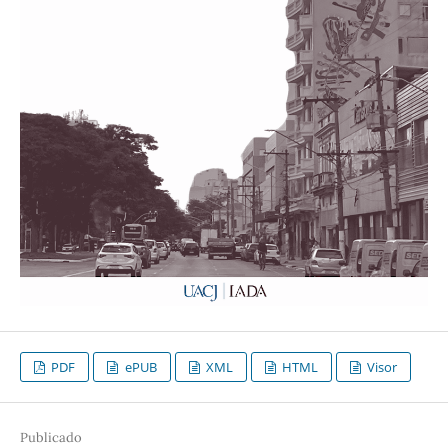
PDF
ePUB
XML
HTML
Visor
Publicado