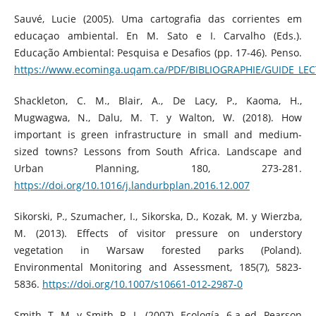
Sauvé, Lucie (2005). Uma cartografia das corrientes em
educaçao ambiental. En M. Sato e I. Carvalho (Eds.).
Educação Ambiental: Pesquisa e Desafios (pp. 17-46). Penso.
https://www.ecominga.uqam.ca/PDF/BIBLIOGRAPHIE/GUIDE_LEC
Shackleton, C. M., Blair, A., De Lacy, P., Kaoma, H.,
Mugwagwa, N., Dalu, M. T. y Walton, W. (2018). How
important is green infrastructure in small and medium-
sized towns? Lessons from South Africa. Landscape and
Urban Planning, 180, 273-281.
https://doi.org/10.1016/j.landurbplan.2016.12.007
Sikorski, P., Szumacher, I., Sikorska, D., Kozak, M. y Wierzba,
M. (2013). Effects of visitor pressure on understory
vegetation in Warsaw forested parks (Poland).
Environmental Monitoring and Assessment, 185(7), 5823-
5836.
https://doi.org/10.1007/s10661-012-2987-0
Smith, T. M. y Smith, R. L. (2007). Ecología. 6.a ed. Pearson