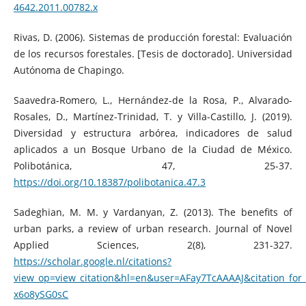
4642.2011.00782.x
Rivas, D. (2006). Sistemas de producción forestal: Evaluación
de los recursos forestales. [Tesis de doctorado]. Universidad
Autónoma de Chapingo.
Saavedra-Romero, L., Hernández-de la Rosa, P., Alvarado-
Rosales, D., Martínez-Trinidad, T. y Villa-Castillo, J. (2019).
Diversidad y estructura arbórea, indicadores de salud
aplicados a un Bosque Urbano de la Ciudad de México.
Polibotánica, 47, 25-37.
https://doi.org/10.18387/polibotanica.47.3
Sadeghian, M. M. y Vardanyan, Z. (2013). The benefits of
urban parks, a review of urban research. Journal of Novel
Applied Sciences, 2(8), 231-327.
https://scholar.google.nl/citations?
view_op=view_citation&hl=en&user=AFay7TcAAAAJ&citation_for
x6o8ySG0sC