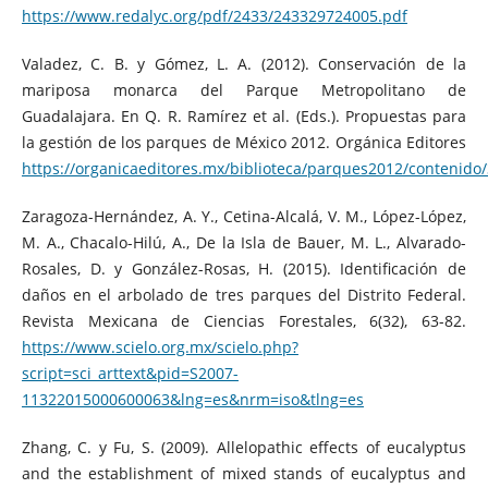
https://www.redalyc.org/pdf/2433/243329724005.pdf
Valadez, C. B. y Gómez, L. A. (2012). Conservación de la
mariposa monarca del Parque Metropolitano de
Guadalajara. En Q. R. Ramírez et al. (Eds.). Propuestas para
la gestión de los parques de México 2012. Orgánica Editores
https://organicaeditores.mx/biblioteca/parques2012/contenid
Zaragoza-Hernández, A. Y., Cetina-Alcalá, V. M., López-López,
M. A., Chacalo-Hilú, A., De la Isla de Bauer, M. L., Alvarado-
Rosales, D. y González-Rosas, H. (2015). Identificación de
daños en el arbolado de tres parques del Distrito Federal.
Revista Mexicana de Ciencias Forestales, 6(32), 63-82.
https://www.scielo.org.mx/scielo.php?
script=sci_arttext&pid=S2007-
11322015000600063&lng=es&nrm=iso&tlng=es
Zhang, C. y Fu, S. (2009). Allelopathic effects of eucalyptus
and the establishment of mixed stands of eucalyptus and