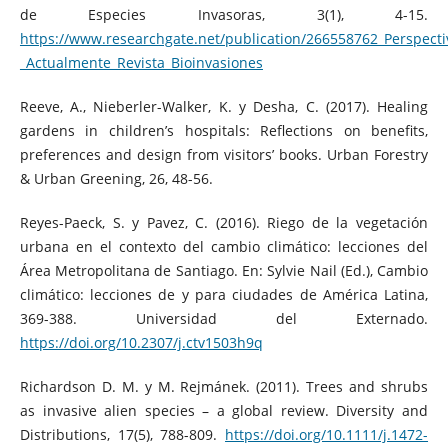
de Especies Invasoras, 3(1), 4-15.
https://www.researchgate.net/publication/266558762_Perspectiv
_Actualmente_Revista_Bioinvasiones
Reeve, A., Nieberler-Walker, K. y Desha, C. (2017). Healing
gardens in children’s hospitals: Reflections on benefits,
preferences and design from visitors’ books. Urban Forestry
& Urban Greening, 26, 48-56.
Reyes-Paeck, S. y Pavez, C. (2016). Riego de la vegetación
urbana en el contexto del cambio climático: lecciones del
Área Metropolitana de Santiago. En: Sylvie Nail (Ed.), Cambio
climático: lecciones de y para ciudades de América Latina,
369-388. Universidad del Externado.
https://doi.org/10.2307/j.ctv1503h9q
Richardson D. M. y M. Rejmánek. (2011). Trees and shrubs
as invasive alien species – a global review. Diversity and
Distributions, 17(5), 788-809.
https://doi.org/10.1111/j.1472-