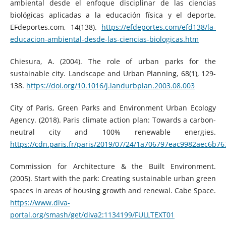
ambiental desde el enfoque disciplinar de las ciencias
biológicas aplicadas a la educación física y el deporte.
EFdeportes.com, 14(138).
https://efdeportes.com/efd138/la-
educacion-ambiental-desde-las-ciencias-biologicas.htm
Chiesura, A. (2004). The role of urban parks for the
sustainable city. Landscape and Urban Planning, 68(1), 129-
138.
https://doi.org/10.1016/j.landurbplan.2003.08.003
City of Paris, Green Parks and Environment Urban Ecology
Agency. (2018). Paris climate action plan: Towards a carbon-
neutral city and 100% renewable energies.
https://cdn.paris.fr/paris/2019/07/24/1a706797eac9982aec6b7
Commission for Architecture & the Built Environment.
(2005). Start with the park: Creating sustainable urban green
spaces in areas of housing growth and renewal. Cabe Space.
https://www.diva-
portal.org/smash/get/diva2:1134199/FULLTEXT01