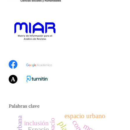
Palabras clave
espacio urbano
espacio
inclusión
Espacio