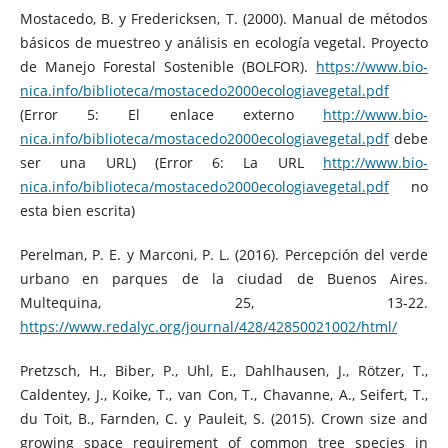
Mostacedo, B. y Fredericksen, T. (2000). Manual de métodos
básicos de muestreo y análisis en ecología vegetal. Proyecto
de Manejo Forestal Sostenible (BOLFOR).
https://www.bio-
nica.info/biblioteca/mostacedo2000ecologiavegetal.pdf
(Error 5: El enlace externo
http://www.bio-
nica.info/biblioteca/mostacedo2000ecologiavegetal.pdf
debe
ser una URL) (Error 6: La URL
http://www.bio-
nica.info/biblioteca/mostacedo2000ecologiavegetal.pdf
no
esta bien escrita)
Perelman, P. E. y Marconi, P. L. (2016). Percepción del verde
urbano en parques de la ciudad de Buenos Aires.
Multequina, 25, 13-22.
https://www.redalyc.org/journal/428/42850021002/html/
Pretzsch, H., Biber, P., Uhl, E., Dahlhausen, J., Rötzer, T.,
Caldentey, J., Koike, T., van Con, T., Chavanne, A., Seifert, T.,
du Toit, B., Farnden, C. y Pauleit, S. (2015). Crown size and
growing space requirement of common tree species in