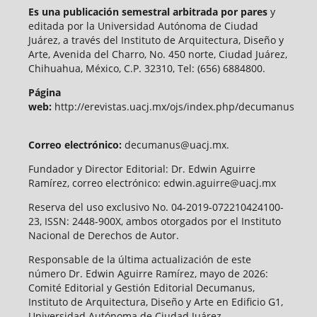
Es una publicación semestral arbitrada por pares
y
editada por la Universidad Autónoma de Ciudad
Juárez, a través del Instituto de Arquitectura, Diseño y
Arte, Avenida del Charro, No. 450 norte, Ciudad Juárez,
Chihuahua, México, C.P. 32310, Tel: (656) 6884800.
Página
web:
http://erevistas.uacj.mx/ojs/index.php/decumanus
Correo electrónico:
decumanus@uacj.mx.
Fundador y Director Editorial: Dr. Edwin Aguirre
Ramírez, correo electrónico: edwin.aguirre@uacj.mx
Reserva del uso exclusivo No. 04-2019-072210424100-
23, ISSN: 2448-900X, ambos otorgados por el Instituto
Nacional de Derechos de Autor.
Responsable de la última actualización de este
número Dr. Edwin Aguirre Ramírez, mayo de 2026:
Comité Editorial y Gestión Editorial Decumanus,
Instituto de Arquitectura, Diseño y Arte en Edificio G1,
Universidad Autónoma de Ciudad Juárez.