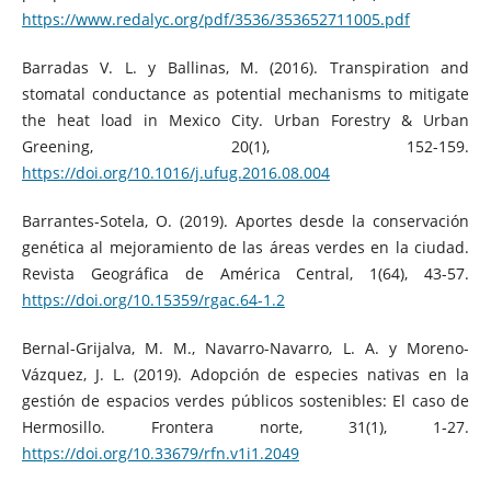
https://www.redalyc.org/pdf/3536/353652711005.pdf
Barradas V. L. y Ballinas, M. (2016). Transpiration and
stomatal conductance as potential mechanisms to mitigate
the heat load in Mexico City. Urban Forestry & Urban
Greening, 20(1), 152-159.
https://doi.org/10.1016/j.ufug.2016.08.004
Barrantes-Sotela, O. (2019). Aportes desde la conservación
genética al mejoramiento de las áreas verdes en la ciudad.
Revista Geográfica de América Central, 1(64), 43-57.
https://doi.org/10.15359/rgac.64-1.2
Bernal-Grijalva, M. M., Navarro-Navarro, L. A. y Moreno-
Vázquez, J. L. (2019). Adopción de especies nativas en la
gestión de espacios verdes públicos sostenibles: El caso de
Hermosillo. Frontera norte, 31(1), 1‑27.
https://doi.org/10.33679/rfn.v1i1.2049