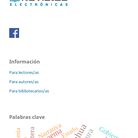
Información
Para lectores/as
Para autores/as
Para bibliotecarios/as
Palabras clave
Narrativa
Gobierno
Estado
poema