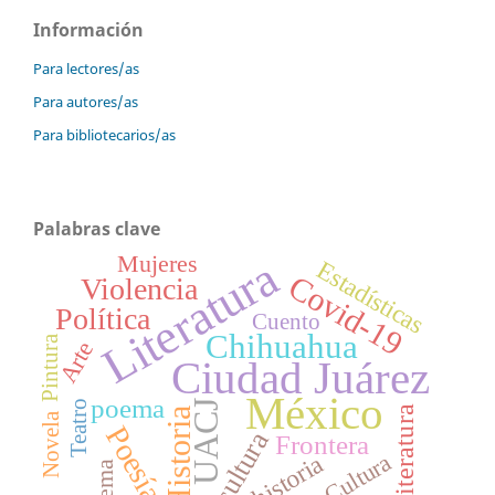
Información
Para lectores/as
Para autores/as
Para bibliotecarios/as
Palabras clave
Mujeres
Literatura
Estadísticas
Covid-19
Violencia
Política
Cuento
Chihuahua
Pintura
Arte
Ciudad Juárez
México
poema
Teatro
UACJ
literatura
Historia
Novela
Poesía
cultura
Frontera
Cultura
historia
Poema