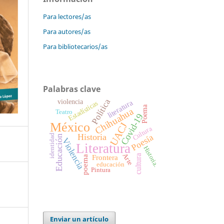
Para lectores/as
Para autores/as
Para bibliotecarios/as
Palabras clave
Política
literatura
violencia
Estadísticas
Poema
Chihuahua
Teatro
Covid-19
México
UACJ
Cultura
Historia
Poesía
identidad
Educación
Violencia
Literatura
Historia.
Arte
Frontera
cultura
poema
educación
Pintura
Enviar un artículo