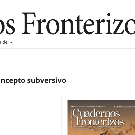
a de
oncepto subversivo