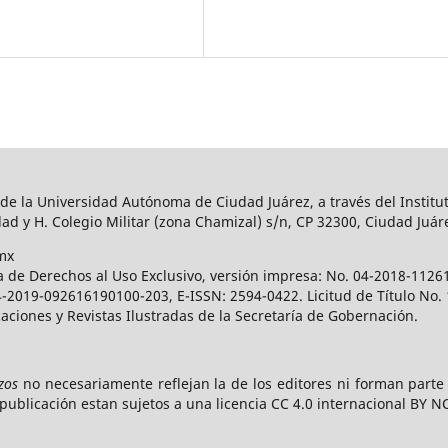
 de la Universidad Autónoma de Ciudad Juárez, a través del Institut
ad y H. Colegio Militar (zona Chamizal) s/n, CP 32300, Ciudad Juár
mx
a de Derechos al Uso Exclusivo, versión impresa: No. 04-2018-112
 04-2019-092616190100-203, E-ISSN: 2594-0422. Licitud de Título No
caciones y Revistas Ilustradas de la Secretaría de Gobernación.
zos
no necesariamente reflejan la de los editores ni forman part
publicación estan sujetos a una licencia CC 4.0 internacional BY N