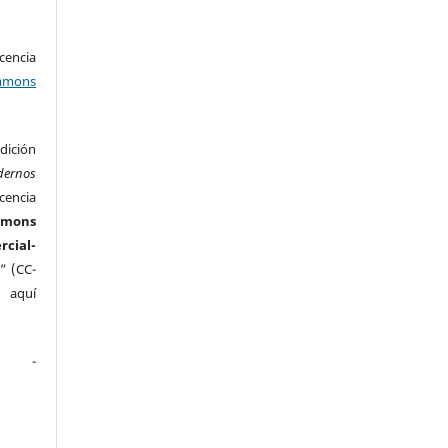
encia
mons
ición
dernos
cencia
mmons
ial-
” (CC-
e aquí
.