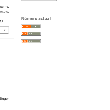
nterno,
terizos
,
Número actual
6.11
inger