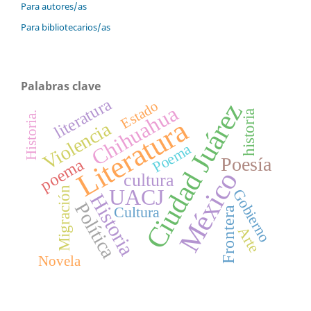
Para autores/as
Para bibliotecarios/as
Palabras clave
literatura
Ciudad Juárez
Estado
Chihuahua
historia
Historia.
Literatura
Violencia
Poema
Poesía
poema
México
cultura
UACJ
Migración
Gobierno
Historia
Política
Cultura
Frontera
Arte
Novela