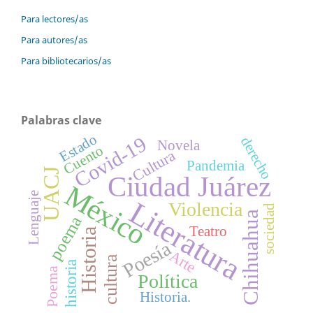
Para lectores/as
Para autores/as
Para bibliotecarios/as
Palabras clave
Estado
Covid-19
derecho
Novela
Cuento
Cultura
Pandemia
UACJ
Ciudad Juárez
México
Lenguaje
Literatura
Violencia
sociedad
Chihuahua
poema
Teatro
Historia
Poesía
Arte
cultura
historia
Poema
Política
Historia.