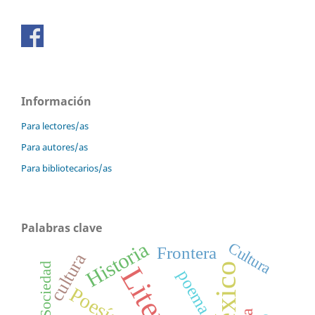
Información
Para lectores/as
Para autores/as
Para bibliotecarios/as
Palabras clave
Historia
Cultura
Frontera
cultura
México
Sociedad
poema
Poesía