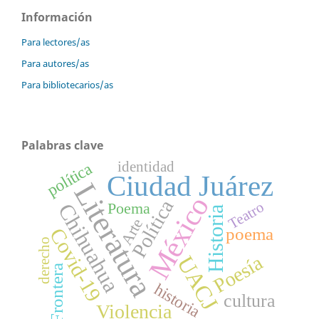
Información
Para lectores/as
Para autores/as
Para bibliotecarios/as
Palabras clave
identidad
política
Ciudad Juárez
Literatura
México
Política
Teatro
Chihuahua
Poema
Historia
Arte
Covid-19
poema
derecho
Poesía
UACJ
Frontera
historia
cultura
Violencia