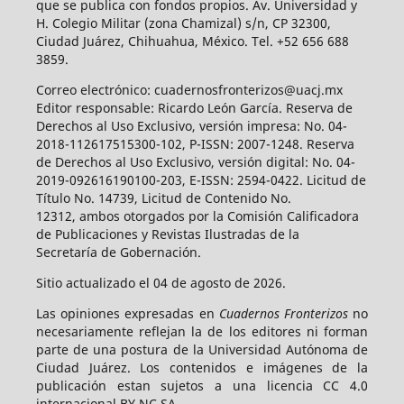
que se publica con fondos propios. Av. Universidad y
H. Colegio Militar (zona Chamizal) s/n, CP 32300,
Ciudad Juárez, Chihuahua, México. Tel. +52 656 688
3859.
Correo electrónico: cuadernosfronterizos@uacj.mx
Editor responsable: Ricardo León García. Reserva de
Derechos al Uso Exclusivo, versión impresa: No. 04-
2018-112617515300-102, P-ISSN: 2007-1248. Reserva
de Derechos al Uso Exclusivo, versión digital: No. 04-
2019-092616190100-203, E-ISSN: 2594-0422. Licitud de
Título No. 14739, Licitud de Contenido No.
12312, ambos otorgados por la Comisión Calificadora
de Publicaciones y Revistas Ilustradas de la
Secretaría de Gobernación.
Sitio actualizado el 04 de agosto de 2026.
Las opiniones expresadas en
Cuadernos Fronterizos
no
necesariamente reflejan la de los editores ni forman
parte de una postura de la Universidad Autónoma de
Ciudad Juárez. Los contenidos e imágenes de la
publicación estan sujetos a una licencia CC 4.0
internacional BY NC SA.