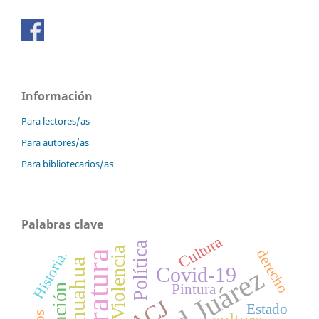
Información
Para lectores/as
Para autores/as
Para bibliotecarios/as
Palabras clave
Cultura
Política
Violencia
derecho
Literatura
Historia.
Chihuahua
Ciudad Juárez
Covid-19
Pintura
Estado