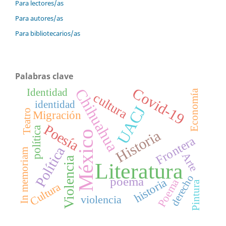
Para lectores/as
Para autores/as
Para bibliotecarios/as
Palabras clave
Covid-19
Chihuahua
Identidad
Economía
cultura
identidad
UACJ
Teatro
Migración
Poesía
política
Historia
México
Frontera
Política
In memoriam
Arte
Violencia
Literatura
derecho
poema
historia
Poema
Pintura
Cultura
violencia