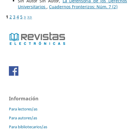
Sin Autor Sin Autor,
La Defensoría de los Derechos
Universitarios
,
Cuadernos Fronterizos: Núm. 7 (2)
1
2
3
4
5
>
>>
Información
Para lectores/as
Para autores/as
Para bibliotecarios/as