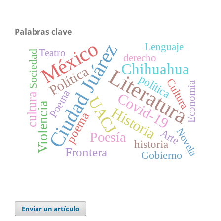
Palabras clave
México
Ciudad Juárez
Lenguaje
Teatro
Sociedad
derecho
Chihuahua
Política
Literatura
política
Cultura
Economía
Poema
Covid-19
cultura
UACJ
Violencia
Historia
poema
Novela
Arte
Poesía
historia
Frontera
Gobierno
Enviar un artículo