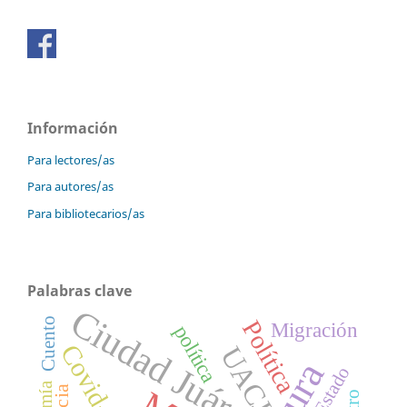
Información
Para lectores/as
Para autores/as
Para bibliotecarios/as
Palabras clave
Ciudad Juárez
Cuento
Política
Migración
política
Covid-19
UACJ
Estado