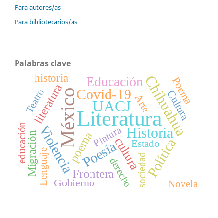
Para autores/as
Para bibliotecarios/as
Palabras clave
historia
Chihuahua
Educación
Poema
literatura
Covid-19
Teatro
México
Cultura
Arte
UACJ
Literatura
educación
Violencia
Pintura
Historia
poema
Migración
cultura
Política
Estado
Poesía
Lenguaje
sociedad
derecho
Frontera
Gobierno
Novela