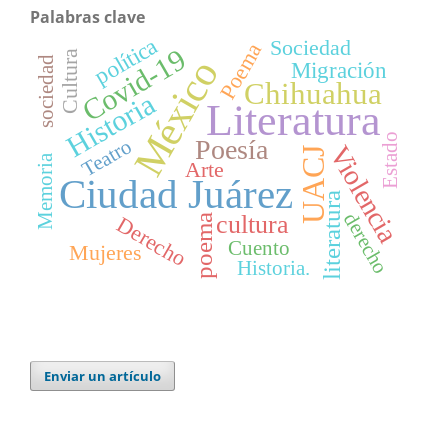
Palabras clave
política
Sociedad
Poema
Covid-19
Cultura
México
sociedad
Migración
Chihuahua
Historia
Literatura
Estado
Poesía
Teatro
Violencia
UACJ
Memoria
Arte
Ciudad Juárez
literatura
derecho
cultura
poema
Derecho
Cuento
Mujeres
Historia.
Enviar un artículo