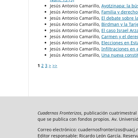
Jesús Antonio Camarillo,
Ayotzinapa: la b
Jesús Antonio Camarillo,
Familia y derecho
Jesús Antonio Camarillo,
El debate sobre 
Jesús Antonio Camarillo,
Birdman y la Tarj
Jesús Antonio Camarillo,
El caso Israel Ar
Jesús Antonio Camarillo,
Carmen y el dere
Jesús Antonio Camarillo,
Elecciones en Es
Jesús Antonio Camarillo,
Infiltraciones en 
Jesús Antonio Camarillo,
Una nueva consti
1
2
3
>
>>
Cuadernos Fronterizos
, publicación cuatrimestral
que se publica con fondos propios. Av. Universid
Correo electrónico: cuadernosfronterizos@uacj.
Editor responsable: Ricardo León García. Reserv