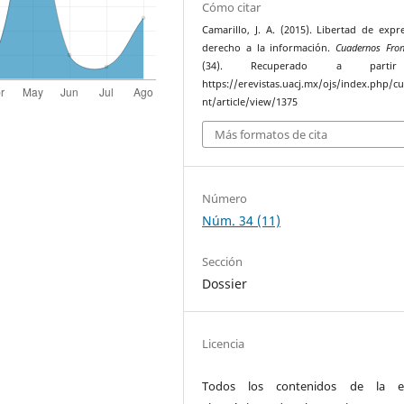
Cómo citar
Camarillo, J. A. (2015). Libertad de expr
derecho a la información.
Cuadernos Fron
(34). Recuperado a parti
https://erevistas.uacj.mx/ojs/index.php/c
nt/article/view/1375
Más formatos de cita
Número
Núm. 34 (11)
Sección
Dossier
Licencia
Todos los contenidos de la ed