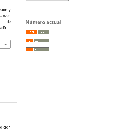
esión y
terizos
,
Número actual
r de
uadfro
ición