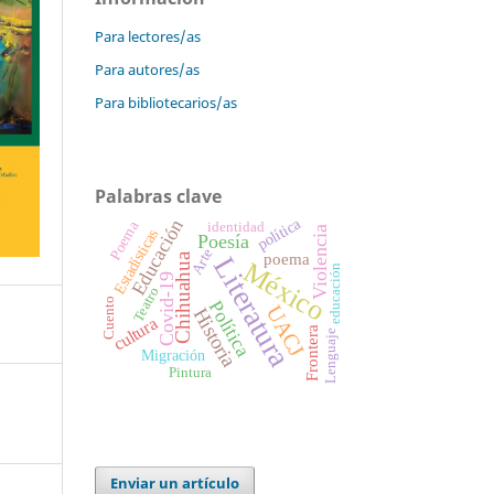
Para lectores/as
Para autores/as
Para bibliotecarios/as
Palabras clave
política
Educación
Poema
identidad
Violencia
Estadísticas
Poesía
Arte
poema
Chihuahua
Literatura
México
educación
Covid-19
Teatro
Cuento
Política
UACJ
Historia
cultura
Frontera
Lenguaje
Migración
Pintura
Enviar un artículo