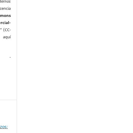
dernos
cencia
mmons
ial-
” (CC-
e aquí
.
zos: