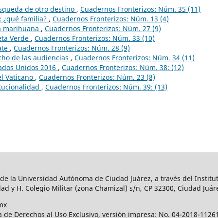
úsqueda de otro destino
,
Cuadernos Fronterizos: Núm. 35 (11)
: ¿qué familia?
,
Cuadernos Fronterizos: Núm. 13 (4)
la marihuana
,
Cuadernos Fronterizos: Núm. 27 (9)
eta Verde
,
Cuadernos Fronterizos: Núm. 33 (10)
zate
,
Cuadernos Fronterizos: Núm. 28 (9)
cho de las audiencias
,
Cuadernos Fronterizos: Núm. 34 (11)
tados Unidos 2016
,
Cuadernos Fronterizos: Núm. 38: (12)
el Vaticano
,
Cuadernos Fronterizos: Núm. 23 (8)
tucionalidad
,
Cuadernos Fronterizos: Núm. 39: (13)
 de la Universidad Autónoma de Ciudad Juárez, a través del Institut
ad y H. Colegio Militar (zona Chamizal) s/n, CP 32300, Ciudad Juár
mx
a de Derechos al Uso Exclusivo, versión impresa: No. 04-2018-112