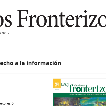
a de
recho a la información
expresión.