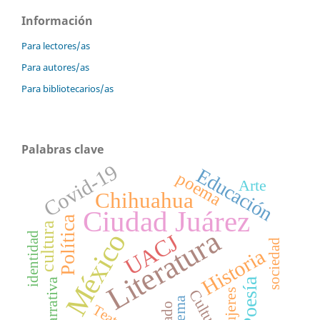
Información
Para lectores/as
Para autores/as
Para bibliotecarios/as
Palabras clave
Covid-19
Educación
poema
Arte
Chihuahua
Ciudad Juárez
Política
cultura
Literatura
México
UACJ
identidad
sociedad
Historia
Poesía
Narrativa
Mujeres
Cultura
Poema
Teatro