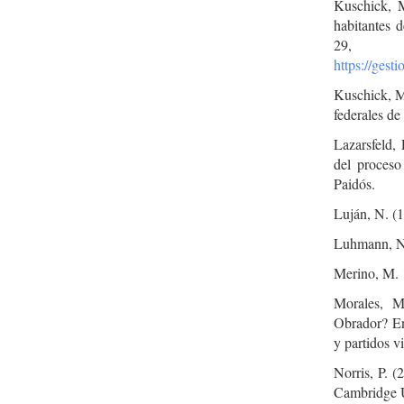
Kuschick, M
habitantes d
2
https://gest
Kuschick, M.
federales d
Lazarsfeld,
del proceso
Paidós.
Luján, N. (1
Luhmann, N.
Merino, M. 
Morales, 
Obrador? En
y partidos 
Norris, P. (
Cambridge U