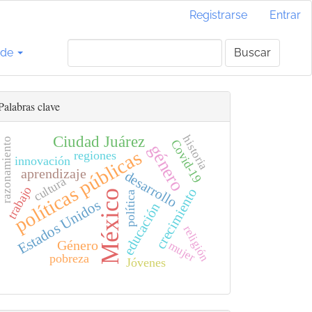
Registrarse
Entrar
 de
Buscar
Palabras clave
Ciudad Juárez
historia
razonamiento
Covid-19
género
políticas públicas
regiones
innovación
aprendizaje
desarrollo
cultura
trabajo
crecimiento
México
política
Estados Unidos
educación
religión
Género
mujer
pobreza
Jóvenes