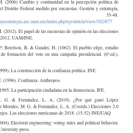
. (2006) Cambio y continuidad en la percepción política de
el Distrito Federal medido por encuestas. Gestión y estrategia,
9, 35-48.
ionyestrategia.azc.uam.mx/index.php/rge/article/view/182/877
 (2012). El papel de las encuestas de opinión en las elecciones
e 2012. UAM/INE.
 P; Berelson, B. & Gaudet, H. (1062). El pueblo elige, estudio
 de formación del voto en una campaña presidencial. (6ª.ed.),
999). La construcción de la confianza política. INE.
 (1996). Confianza. Anthropos.
1995. La participación ciudadana en la democracia. IFE.
M. G. & Fernández, L. A. (2019). ¿Por qué ganó López
 Morales, M. G. & Fernández, L. A. (Coords.) Elecciones 2.0
viejos. Las elecciones mexicanas de 2018. (15-52) INE/UAQ
2004). Electoral engineering: voting rules and political behavior.
niversity press.