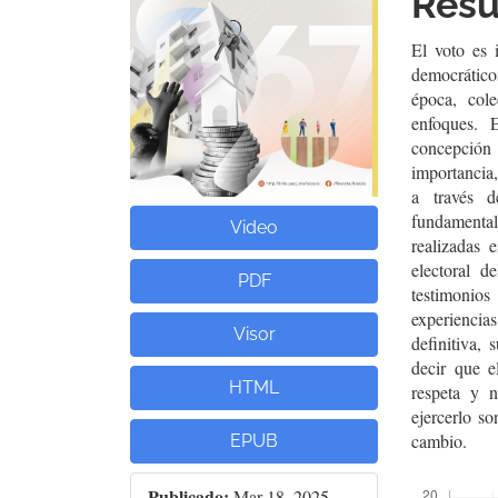
Res
artículo
artí
El voto es 
democrático
época, cole
enfoques. 
concepción 
importancia,
a través d
fundamenta
Video
realizadas 
electoral 
PDF
testimonios
experiencia
Visor
definitiva,
decir que e
HTML
respeta y n
ejercerlo s
cambio.
EPUB
Descargas
Publicado:
Mar 18, 2025