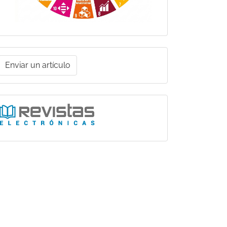
nviar
Enviar un artículo
un
rtículo
Ligas