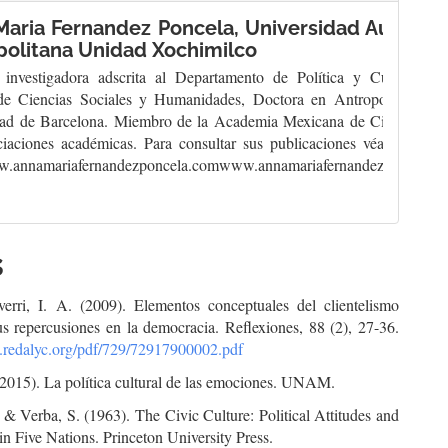
Maria Fernandez Poncela,
Universidad Autóno
politana Unidad Xochimilco
 investigadora adscrita al Departamento de Política y Cultura, de
 de Ciencias Sociales y Humanidades, Doctora en Antropología por
dad de Barcelona. Miembro de la Academia Mexicana de Ciencias, en
ciaciones académicas. Para consultar sus publicaciones véase la pág
ww.annamariafernandezponcela.comwww.annamariafernandezponcela.
s
rri, I. A. (2009). Elementos conceptuales del clientelismo
us repercusiones en la democracia. Reflexiones, 88 (2), 27-36.
.redalyc.org/pdf/729/72917900002.pdf
2015). La política cultural de las emociones. UNAM.
& Verba, S. (1963). The Civic Culture: Political Attitudes and
n Five Nations. Princeton University Press.