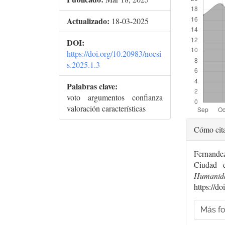
Actualizado:
18-03-2025
DOI:
https://doi.org/10.20983/noesi
s.2025.1.3
Palabras clave:
voto argumentos confianza
valoración características
Deta
Cómo cit
del
Fernande
artí
Ciudad
Humanid
https://d
Más fo