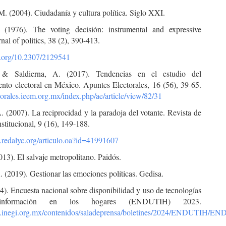
. (2004). Ciudadanía y cultura política. Siglo XXI.
 (1976). The voting decisión: instrumental and expressive
rnal of politics, 38 (2), 390-413.
oi.org/10.2307/2129541
 & Saldierna, A. (2017). Tendencias en el estudio del
nto electoral en México. Apuntes Electorales, 16 (56), 39-65.
ctorales.ieem.org.mx/index.php/ae/article/view/82/31
. (2007). La reciprocidad y la paradoja del votante. Revista de
titucional, 9 (16), 149-188.
.redalyc.org/articulo.oa?id=41991607
13). El salvaje metropolitano. Paidós.
. (2019). Gestionar las emociones políticas. Gedisa.
). Encuesta nacional sobre disponibilidad y uso de tecnologías
nformación en los hogares (ENDUTIH) 2023.
w.inegi.org.mx/contenidos/saladeprensa/boletines/2024/ENDUTIH/E