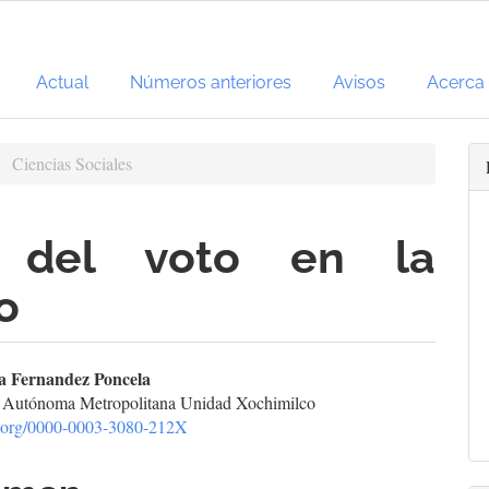
Actual
Números anteriores
Avisos
Acerca
Ciencias Sociales
ón del voto en la
o
enido
 Fernandez Poncela
 Autónoma Metropolitana Unidad Xochimilco
cipal
id.org/0000-0003-3080-212X