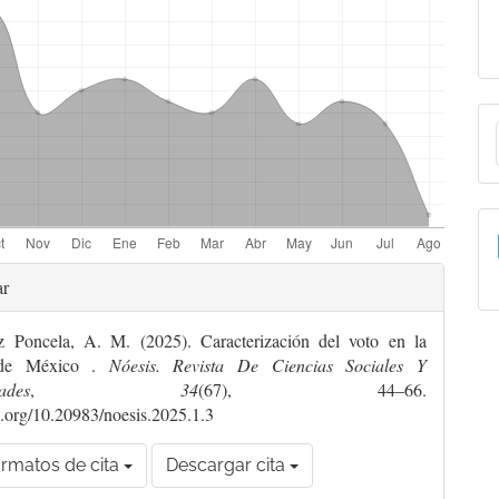
E
a
lles
ar
z Poncela, A. M. (2025). Caracterización del voto en la
culo
 de México .
Nóesis. Revista De Ciencias Sociales Y
ades
,
34
(67), 44–66.
oi.org/10.20983/noesis.2025.1.3
rmatos de cita
Descargar cita