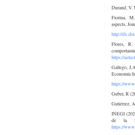
Durand, V. M
Fiorina, M.
aspects, Jou
http://dx.d
Flores, R.
comportamie
https://aele
Gallego, J.A
Economía Ins
https://www
Guber, R (20
Gutiérrez, A
INEGI (2024
de la i
https://ww