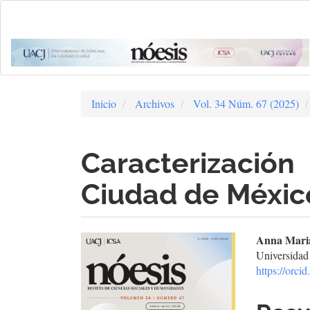
Navegación
principal
Contenido
principal
Barra
lateral
Inicio
Archivos
Vol. 34 Núm. 67 (2025)
Caracterizaci
Ciudad de Méxic
Barra
Cont
Anna Maria
Universidad
lateral
prin
https://orc
del
del