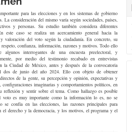
umen
culo
importante para las elecciones y en los sistemas de gobierno
s. La consideración del mismo varía según sociedades, países,
ctivos y personas. Su estudio también considera diferentes
En este caso se realiza un acercamiento general hacia la
y valoración del voto según la ciudadanía. En concreto, su
 respeto, confianza, información, razones y motivos. Todo ello
e algunos interrogantes de una encuesta preelectoral, y
lmente, por medio del testimonio recabado en entrevistas
en la Ciudad de México, antes y después de la convocatoria
del dos de junio del año 2024. Ello con objeto de obtener
 directos de la gente, su percepción y opinión, expectativas y
s, configuraciones imaginarias y comportamientos políticos, en
 su reflexión y sentir sobre el tema. Como hallazgo es posible
l voto es muy importante como la información lo es, no se
o se confía en las elecciones, las razones principales para
on el derecho y la democracia, y los motivos, el programa y el