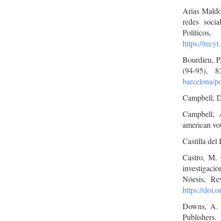
Arias Maldo
redes socia
Pol
https://recy
Bourdieu, P.
(94-95), 
barcelona/po
Campbell, D
Campbell, 
american vot
Castilla del
Castro, M. 
investigaci
Nóesis, Re
https://doi.
Downs, A. 
Publishers.