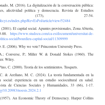
nado, M. (2016). La digitalización de la conversación pública:
les, afectividad política y democracia. Revista de Estudios
íticos, (173), 27-54.
t.fecyt.es/index.php/RevEsPol/article/view/52484
 (2001). El capital social. Apuntes provisionales, Zona Abierta,
83-88.
https://www.studocu.com/ca-es/document/universitat-de-
litica-social/bourdieu-capital-social/11309999
. E. (2006). Why we vote? Princenton University Press.
A.; Converse, P.; Miller W. & Donald Stokes (1960). The
er. Wiley.
 Pino, C. (2000). Teoría de los sentimientos. Tusquets.
C. & Arellano, M. C. (2024). La teoría fundamentada en la
ón social: experiencia en un estudio sociocultural en salud.
vista de Ciencias Sociales y Humanidades, 33 (66), 1-17.
org/10.20983/noesis.2024.2.1
(1957). An Economic Theory of Democracy. Harper Collins