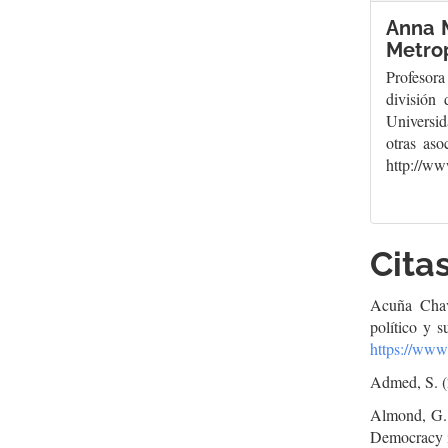
Anna 
Metro
Profesora
división
Universi
otras aso
http://w
Cita
Acuña Chave
político y s
https://www
Admed, S. (
Almond, G. 
Democracy i