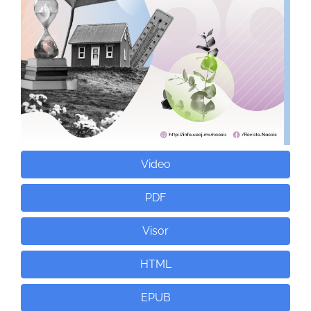
Video
PDF
Visor
HTML
EPUB