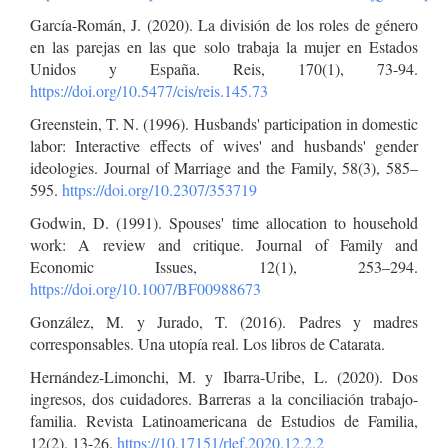
García-Román, J. (2020). La división de los roles de género
en las parejas en las que solo trabaja la mujer en Estados
Unidos y España. Reis, 170(1), 73-94.
https://doi.org/10.5477/cis/reis.145.73
Greenstein, T. N. (1996). Husbands' participation in domestic
labor: Interactive effects of wives' and husbands' gender
ideologies. Journal of Marriage and the Family, 58(3), 585–
595.
https://doi.org/10.2307/353719
Godwin, D. (1991). Spouses' time allocation to household
work: A review and critique. Journal of Family and
Economic Issues, 12(1), 253–294.
https://doi.org/10.1007/BF00988673
González, M. y Jurado, T. (2016). Padres y madres
corresponsables. Una utopía real. Los libros de Catarata.
Hernández-Limonchi, M. y Ibarra-Uribe, L. (2020). Dos
ingresos, dos cuidadores. Barreras a la conciliación trabajo-
familia. Revista Latinoamericana de Estudios de Familia,
12(2), 13-26.
https://10.17151/rlef.2020.12.2.2