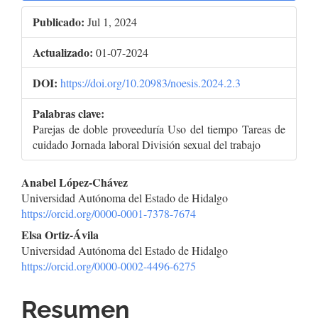
Publicado:
Jul 1, 2024
Actualizado:
01-07-2024
DOI:
https://doi.org/10.20983/noesis.2024.2.3
Palabras clave:
Parejas de doble proveeduría Uso del tiempo Tareas de
cuidado Jornada laboral División sexual del trabajo
Contenido
Anabel López-Chávez
Universidad Autónoma del Estado de Hidalgo
principal
https://orcid.org/0000-0001-7378-7674
del
Elsa Ortiz-Ávila
Universidad Autónoma del Estado de Hidalgo
artículo
https://orcid.org/0000-0002-4496-6275
Resumen