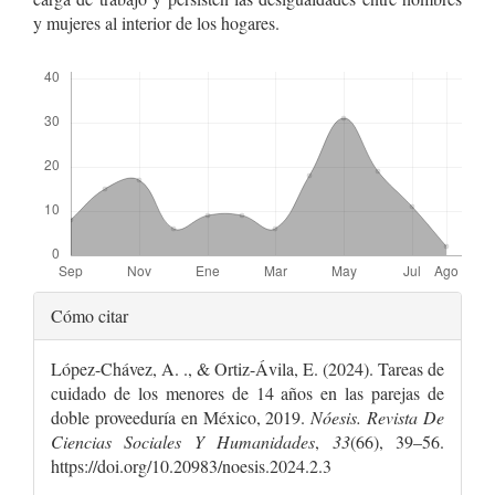
y mujeres al interior de los hogares.
Descargas
Detalles
Cómo citar
del
López-Chávez, A. ., & Ortiz-Ávila, E. (2024). Tareas de
artículo
cuidado de los menores de 14 años en las parejas de
doble proveeduría en México, 2019.
Nóesis. Revista De
Ciencias Sociales Y Humanidades
,
33
(66), 39–56.
https://doi.org/10.20983/noesis.2024.2.3