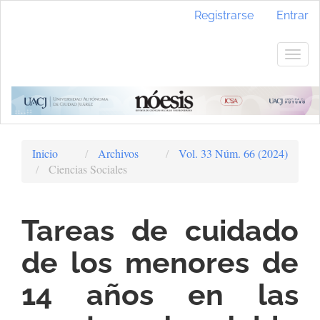
Navegación
Registrarse
Entrar
principal
Contenido
principal
Togg
Barra
navig
lateral
Inicio
Archivos
Vol. 33 Núm. 66 (2024)
Ciencias Sociales
Tareas de cuidado
de los menores de
14 años en las