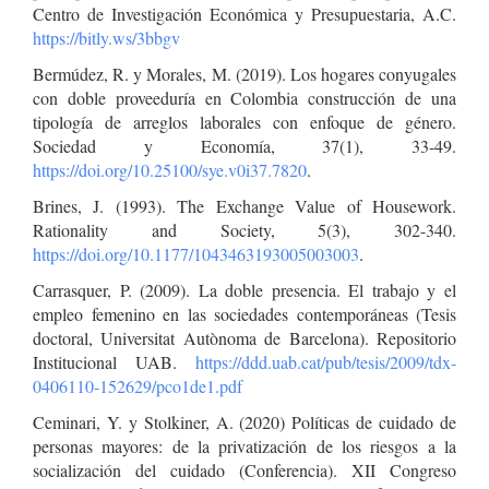
Centro de Investigación Económica y Presupuestaria, A.C.
https://bitly.ws/3bbgv
Bermúdez, R. y Morales, M. (2019). Los hogares conyugales
con doble proveeduría en Colombia construcción de una
tipología de arreglos laborales con enfoque de género.
Sociedad y Economía, 37(1), 33-49.
https://doi.org/10.25100/sye.v0i37.7820
.
Brines, J. (1993). The Exchange Value of Housework.
Rationality and Society, 5(3), 302-340.
https://doi.org/10.1177/1043463193005003003
.
Carrasquer, P. (2009). La doble presencia. El trabajo y el
empleo femenino en las sociedades contemporáneas (Tesis
doctoral, Universitat Autònoma de Barcelona). Repositorio
Institucional UAB.
https://ddd.uab.cat/pub/tesis/2009/tdx-
0406110-152629/pco1de1.pdf
Ceminari, Y. y Stolkiner, A. (2020) Políticas de cuidado de
personas mayores: de la privatización de los riesgos a la
socialización del cuidado (Conferencia). XII Congreso