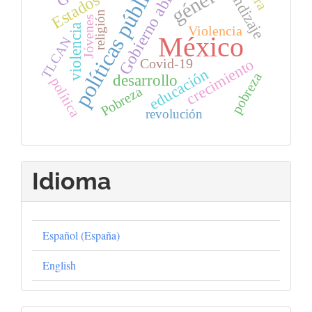
políticas públicas
aprendizaje
Gobierno abierto
género
religión
Jóvenes
violencia
Violencia
México
TLCAN
crecimiento
Covid-19
educación
pobreza
desarrollo
política
Pobreza
revolución
Idioma
Español (España)
English