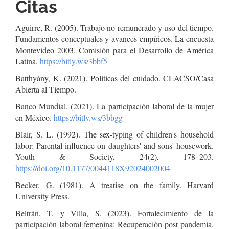
Citas
Aguirre, R. (2005). Trabajo no remunerado y uso del tiempo.
Fundamentos conceptuales y avances empíricos. La encuesta
Montevideo 2003. Comisión para el Desarrollo de América
Latina.
https://bitly.ws/3bbf5
Batthyány, K. (2021). Políticas del cuidado. CLACSO/Casa
Abierta al Tiempo.
Banco Mundial. (2021). La participación laboral de la mujer
en México.
https://bitly.ws/3bbgg
Blair, S. L. (1992). The sex-typing of children's household
labor: Parental influence on daughters' and sons' housework.
Youth & Society, 24(2), 178–203.
https://doi.org/10.1177/0044118X92024002004
Becker, G. (1981). A treatise on the family. Harvard
University Press.
Beltrán, T. y Villa, S. (2023). Fortalecimiento de la
participación laboral femenina: Recuperación post pandemia.