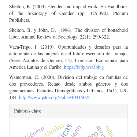
Shelton, B. (2000). Gender and unpaid work. En Handbook
of the Sociology of Gender (pp. 375-390). Plenum
Publishers.
Shelton, B. y John, D. (1996). The division of household
labor. Annual Review of Sociology, 22(1), 299-322.
Vaca-Trigo, I. (2019). Oportunidades y desafíos para la
autonomía de las mujeres en el futuro escenario del trabajo.
(Serie Asuntos de Género, 54). Comisión Económica para
América Latina y el Caribe.
https://bitly.ws/3bbig
Wainerman, C. (2000). División del trabajo en familias de
dos proveedores. Relato desde ambos géneros y dos
generaciones. Estudios Demográficos y Urbanos, 15(1), 149-
184.
http://www.jstor.org/stable/40315025
Palabras clave
Estados Unidos
cultura
Género