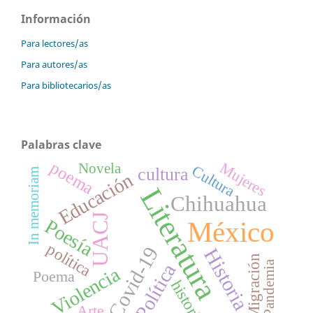
Información
Para lectores/as
Para autores/as
Para bibliotecarios/as
Palabras clave
poema
Mujeres
Novela
Cultura
cultura
In memoriam
Educación
Literatura
Chihuahua
UACJ
Poesía
México
política
Covid-19
Historia
Migración
Pandemia
Política
Violencia
Poema
historia
Arte