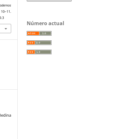
adernos
–11.
9.3
Número actual
edina