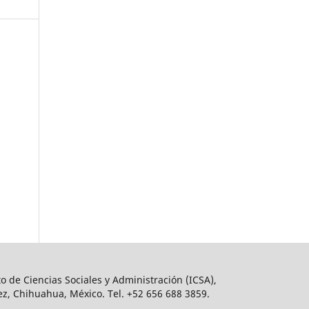
o de Ciencias Sociales y Administración (ICSA),
ez, Chihuahua, México. Tel. +52 656 688 3859.