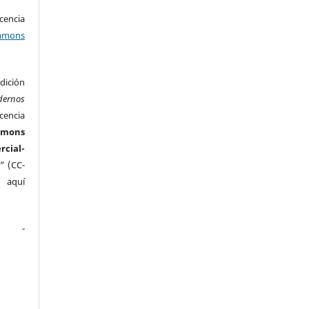
encia
mons
ición
dernos
cencia
mmons
ial-
” (CC-
e aquí
.