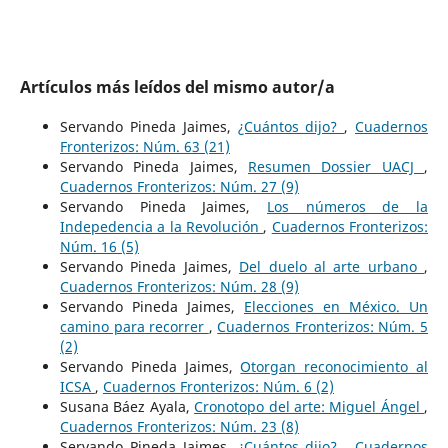
Artículos más leídos del mismo autor/a
Servando Pineda Jaimes,
¿Cuántos dijo?
,
Cuadernos
Fronterizos: Núm. 63 (21)
Servando Pineda Jaimes,
Resumen Dossier UACJ
,
Cuadernos Fronterizos: Núm. 27 (9)
Servando Pineda Jaimes,
Los números de la
Indepedencia a la Revolución
,
Cuadernos Fronterizos:
Núm. 16 (5)
Servando Pineda Jaimes,
Del duelo al arte urbano
,
Cuadernos Fronterizos: Núm. 28 (9)
Servando Pineda Jaimes,
Elecciones en México. Un
camino para recorrer
,
Cuadernos Fronterizos: Núm. 5
(2)
Servando Pineda Jaimes,
Otorgan reconocimiento al
ICSA
,
Cuadernos Fronterizos: Núm. 6 (2)
Susana Báez Ayala,
Cronotopo del arte: Miguel Ángel
,
Cuadernos Fronterizos: Núm. 23 (8)
Servando Pineda Jaimes,
¿Cuántos dijo?
,
Cuadernos