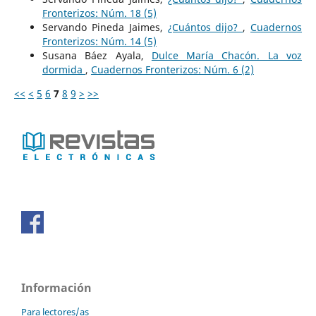
Fronterizos: Núm. 18 (5)
Servando Pineda Jaimes,
¿Cuántos dijo?
,
Cuadernos
Fronterizos: Núm. 14 (5)
Susana Báez Ayala,
Dulce María Chacón. La voz
dormida
,
Cuadernos Fronterizos: Núm. 6 (2)
<<
<
5
6
7
8
9
>
>>
Información
Para lectores/as