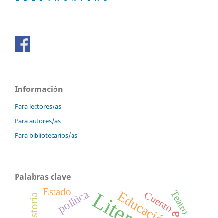
Información
Para lectores/as
Para autores/as
Para bibliotecarios/as
Palabras clave
Estado
política
Teatro
Educación
Cuento
historia