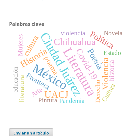
Palabras clave
violencia
Política
Novela
Ciudad Juárez
cultura
Mujeres
Chihuahua
Literatura
Historia
Covid-19
Poesía
Estado
poema
Violencia
historia
México
educación
Frontera
literatura
Derecho
Cultura
Arte
UACJ
Pintura
Pandemia
Enviar un artículo