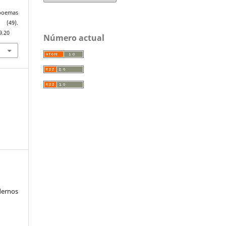
 poemas
(49).
9.20
Número actual
ernos