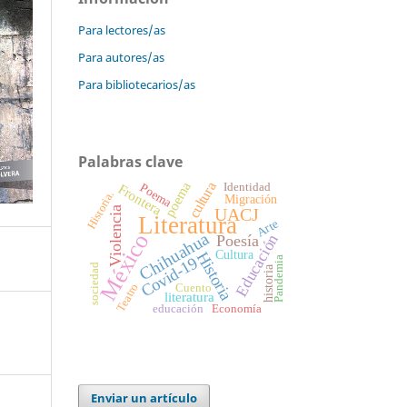
Para lectores/as
Para autores/as
Para bibliotecarios/as
Palabras clave
poema
cultura
Poema
Identidad
Frontera
Historia.
Migración
UACJ
Violencia
Literatura
Arte
México
Chihuahua
Educación
Poesía
Cultura
Historia
Covid-19
Pandemia
sociedad
historia
Teatro
Cuento
literatura
educación
Economía
Enviar un artículo