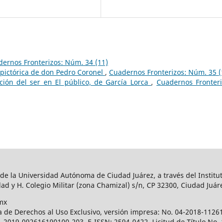
ernos Fronterizos: Núm. 34 (11)
 pictórica de don Pedro Coronel
,
Cuadernos Fronterizos: Núm. 35 (
ción del ser en El público, de García Lorca
,
Cuadernos Fronteri
 de la Universidad Autónoma de Ciudad Juárez, a través del Institut
ad y H. Colegio Militar (zona Chamizal) s/n, CP 32300, Ciudad Juár
mx
a de Derechos al Uso Exclusivo, versión impresa: No. 04-2018-112
 04-2019-092616190100-203, E-ISSN: 2594-0422. Licitud de Título No