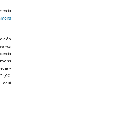
encia
mons
ición
dernos
cencia
mmons
ial-
” (CC-
e aquí
.