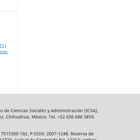
11)
zos:
o de Ciencias Sociales y Administración (ICSA),
ez, Chihuahua, México. Tel. +52 656 688 3859.
617515300-102, P-ISSN: 2007-1248. Reserva de
. 14739, Licitud de Contenido No. 12312, ambos