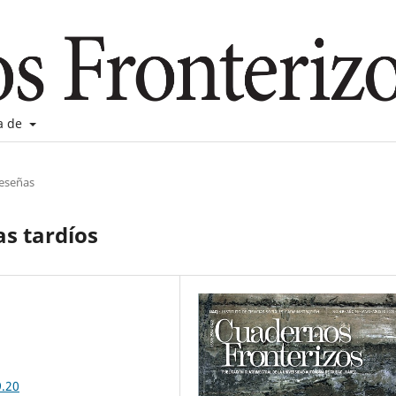
a de
reseñas
s tardíos
9.20