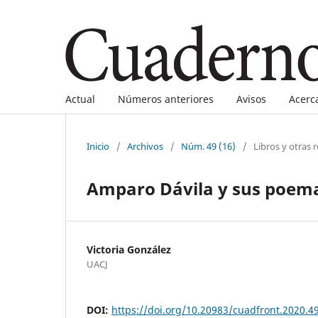
Actual
Números anteriores
Avisos
Acerc
Inicio
/
Archivos
/
Núm. 49 (16)
/
Libros y otras 
Amparo Dávila y sus poema
Victoria González
UACJ
DOI:
https://doi.org/10.20983/cuadfront.2020.4