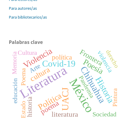
Para autores/as
Para bibliotecarios/as
Palabras clave
Violencia
Frontera
derecho
Cultura
violencia
Memoria
política
Poesía
Covid-19
Arte
Literatura
Chihuahua
cultura
Poema
Pandemia
Historia
México
educación
UACJ
Pintura
Política
historia
poema
Estado
literatura
Sociedad