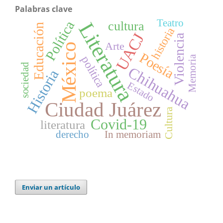
Palabras clave
Teatro
Política
Literatura
cultura
Educación
historia
UACJ
Violencia
Arte
México
Poesía
política
Memoria
sociedad
Chihuahua
Historia
Estado
poema
Ciudad Juárez
Cultura
Covid-19
literatura
derecho
In memoriam
Enviar un artículo