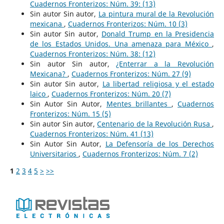
Cuadernos Fronterizos: Núm. 39: (13)
Sin autor Sin autor,
La pintura mural de la Revolución
mexicana
,
Cuadernos Fronterizos: Núm. 10 (3)
Sin autor Sin autor,
Donald Trump en la Presidencia
de los Estados Unidos. Una amenaza para México
,
Cuadernos Fronterizos: Núm. 38: (12)
Sin autor Sin autor,
¿Enterrar a la Revolución
Mexicana?
,
Cuadernos Fronterizos: Núm. 27 (9)
Sin autor Sin autor,
La libertad religiosa y el estado
laico
,
Cuadernos Fronterizos: Núm. 20 (7)
Sin Autor Sin Autor,
Mentes brillantes
,
Cuadernos
Fronterizos: Núm. 15 (5)
Sin autor Sin autor,
Centenario de la Revolución Rusa
,
Cuadernos Fronterizos: Núm. 41 (13)
Sin Autor Sin Autor,
La Defensoría de los Derechos
Universitarios
,
Cuadernos Fronterizos: Núm. 7 (2)
1
2
3
4
5
>
>>