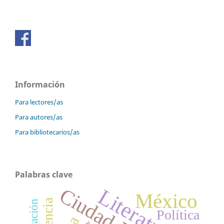
Información
Para lectores/as
Para autores/as
Para bibliotecarios/as
Palabras clave
Ciudad Juárez
Literatura
México
Violencia
Migración
Política