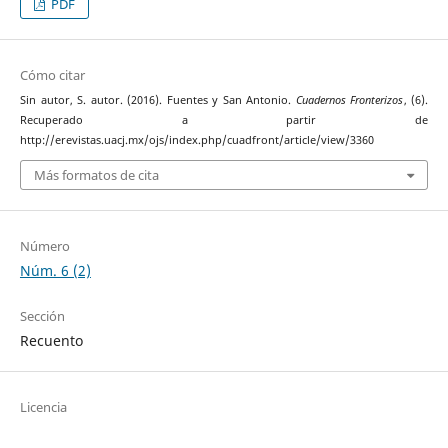
PDF
Cómo citar
Sin autor, S. autor. (2016). Fuentes y San Antonio.
Cuadernos Fronterizos
, (6).
Recuperado a partir de
http://erevistas.uacj.mx/ojs/index.php/cuadfront/article/view/3360
Más formatos de cita
Número
Núm. 6 (2)
Sección
Recuento
Licencia