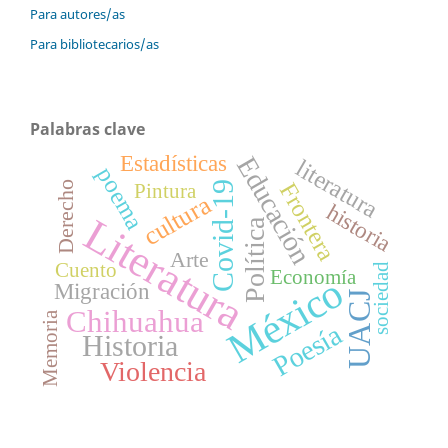
Para autores/as
Para bibliotecarios/as
Palabras clave
Estadísticas
Educación
literatura
poema
Frontera
Derecho
Covid-19
Pintura
cultura
historia
Literatura
Política
Arte
Cuento
sociedad
Economía
México
Migración
UACJ
Chihuahua
Memoria
Poesía
Historia
Violencia