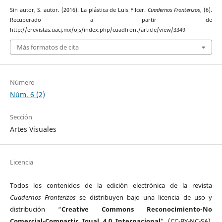
Sin autor, S. autor. (2016). La plástica de Luis Filcer.
Cuadernos Fronterizos
, (6).
Recuperado a partir de
http://erevistas.uacj.mx/ojs/index.php/cuadfront/article/view/3349
Más formatos de cita
Número
Núm. 6 (2)
Sección
Artes Visuales
Licencia
Todos los contenidos de la edición electrónica de la revista
Cuadernos Fronterizos
se distribuyen bajo una licencia de uso y
distribución “
Creative Commons Reconocimiento-No
Comercial-Compartir Igual 4.0 Internacional
” (CC-BY-NC-SA).