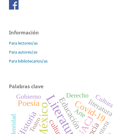
Información
Para lectores/as
Para autores/as
Para bibliotecarios/as
Palabras clave
Derecho
Literatura
Gobierno
Cultura
Educación
literatura
Covid-19
Poesía
México
Arte
Historia
identidad
UACJ
Teatro
cultura
Frontera