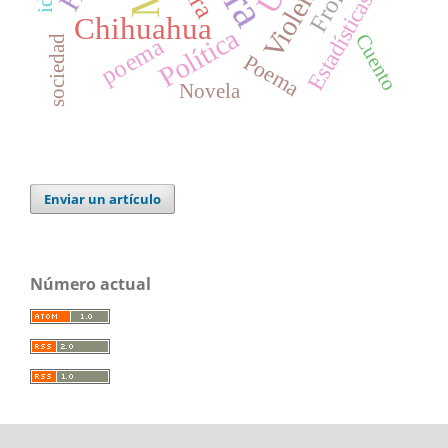
Violencia
Estadísticas
Chihuahua
Política
Cuento
poema
sociedad
Poema
Novela
Enviar un artículo
Número actual