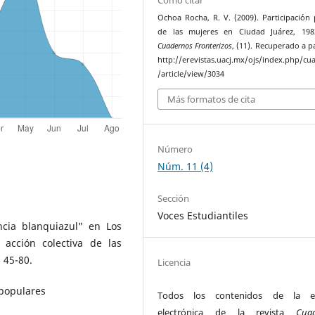
Cómo citar
Ochoa Rocha, R. V. (2009). Participación p
de las mujeres en Ciudad Juárez, 1983
Cuadernos Fronterizos
, (11). Recuperado a p
http://erevistas.uacj.mx/ojs/index.php/cu
/article/view/3034
Más formatos de cita
Número
Núm. 11 (4)
Sección
Voces Estudiantiles
ncia blanquiazul" en Los
 acción colectiva de las
 45-80.
Licencia
 populares
Todos los contenidos de la ed
electrónica de la revista
Cua