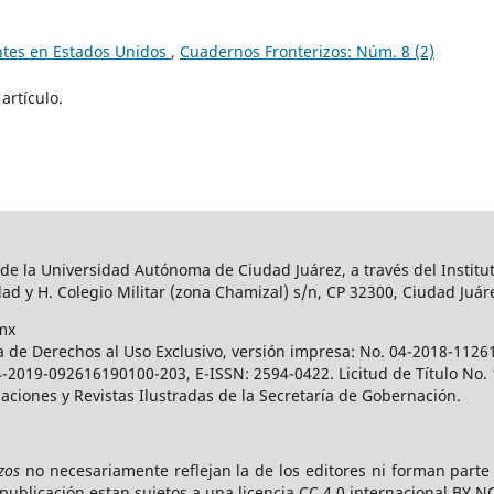
ntes en Estados Unidos
,
Cuadernos Fronterizos: Núm. 8 (2)
artículo.
 de la Universidad Autónoma de Ciudad Juárez, a través del Institut
ad y H. Colegio Militar (zona Chamizal) s/n, CP 32300, Ciudad Juár
mx
a de Derechos al Uso Exclusivo, versión impresa: No. 04-2018-112
 04-2019-092616190100-203, E-ISSN: 2594-0422. Licitud de Título No
caciones y Revistas Ilustradas de la Secretaría de Gobernación.
zos
no necesariamente reflejan la de los editores ni forman part
publicación estan sujetos a una licencia CC 4.0 internacional BY N