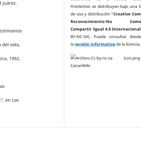
 Juárez.
Fronterizos
se distribuyen bajo una li
de uso y distribución “
Creative Co
Reconocimiento-No Comerc
Compartir Igual 4.0 Internacional
Testimonios
BY-NC-SA). Puede consultar desd
la
versión informativa
de la licencia
 del voto,
ico, 1992,
las
", en Los