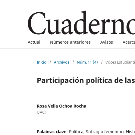
Actual
Números anteriores
Avisos
Acerc
Inicio
/
Archivos
/
Núm. 11 (4)
/
Voces Estudianti
Participación política de l
Rosa Velia Ochoa Rocha
UACJ
Palabras clave:
Política, Sufragio femenino, Histo