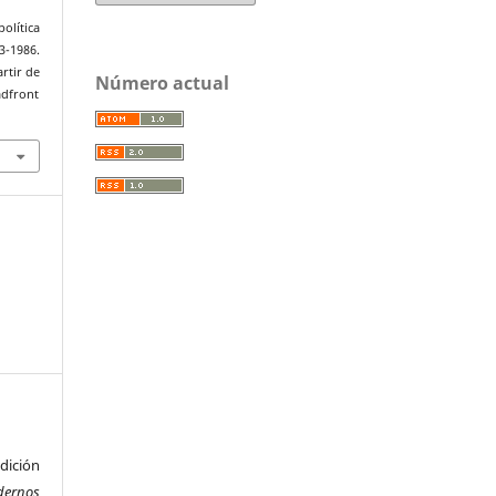
olítica
-1986.
artir de
Número actual
adfront
ición
dernos