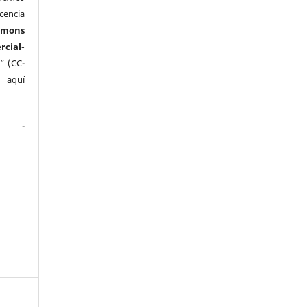
cencia
mmons
ial-
” (CC-
e aquí
.