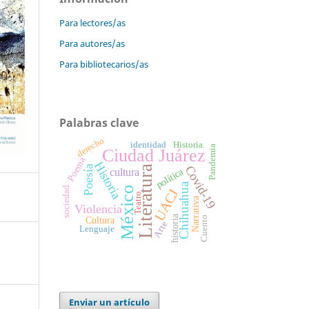
Para lectores/as
Para autores/as
Para bibliotecarios/as
Palabras clave
derecho
identidad
Historia.
Pandemia
Ciudad Juárez
Poema
Historia
Covid-19
Poesía
Literatura
política
cultura
Chihuahua
sociedad
México
UACJ
Teatro
Narrativa
Violencia
historia
Cuento
Cultura
Arte
Lenguaje
Enviar un artículo