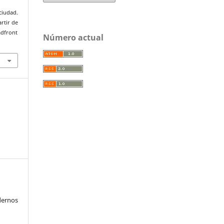
ciudad.
artir de
adfront
Número actual
ernos