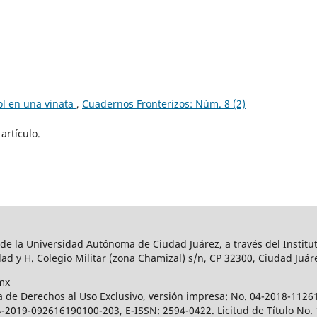
tol en una vinata
,
Cuadernos Fronterizos: Núm. 8 (2)
artículo.
 de la Universidad Autónoma de Ciudad Juárez, a través del Institut
ad y H. Colegio Militar (zona Chamizal) s/n, CP 32300, Ciudad Juár
mx
a de Derechos al Uso Exclusivo, versión impresa: No. 04-2018-112
 04-2019-092616190100-203, E-ISSN: 2594-0422. Licitud de Título No