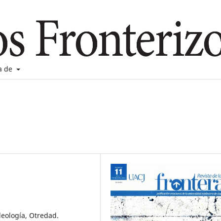
a de
deología, Otredad.