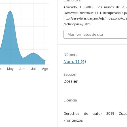
Cómo citar
Alvarado, L. (2009). Los muros de la 
Cuadernos Fronterizos
, (11). Recuperado a p
http://erevistas.uacj.mx/ojs/index.php/cu
/article/view/3026
Más formatos de cita
Número
Núm. 11 (4)
Sección
Dossier
Licencia
Derechos de autor 2019 Cuad
Fronterizos