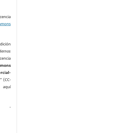
encia
mons
ición
dernos
cencia
mmons
ial-
” (CC-
e aquí
.