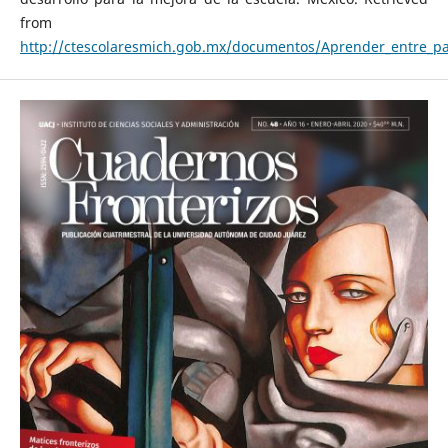
from
http://ctescolaresmich.gob.mx/documentos/Aprender_entre_pa