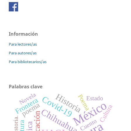
Información
Para lectores/as
Para autores/as
Para bibliotecarios/as
Palabras clave
Novela
Historia
Poema
Covid-19
Estado
Frontera
México
poema
Cultura
Chihuahua
Educación
Historia.
Cuento