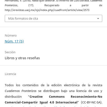
Hernández, V. (2018). Nada que celebrar. El infierno de Luis Estrada.
Cuadernos
Fronterizos
, (17). Recuperado a partir de
http://erevistas.uacj.mx/ojs/index.php/cuadfront/article/view/2573
Más formatos de cita
Número
Núm. 17 (5)
Sección
Libros y otras reseñas
Licencia
Todos los contenidos de la edición electrónica de la revista
Cuadernos Fronterizos
se distribuyen bajo una licencia de uso y
distribución “
Creative Commons Reconocimiento-No
Comercial-Compartir Igual 4.0 Internacional
” (CC-BY-NC-SA).