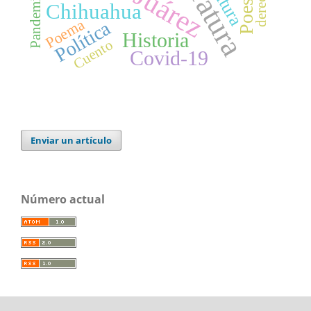
Literatura
cultura
derecho
Poesía
Pandemia
Chihuahua
Poema
Política
Historia
Cuento
Covid-19
Enviar un artículo
Número actual