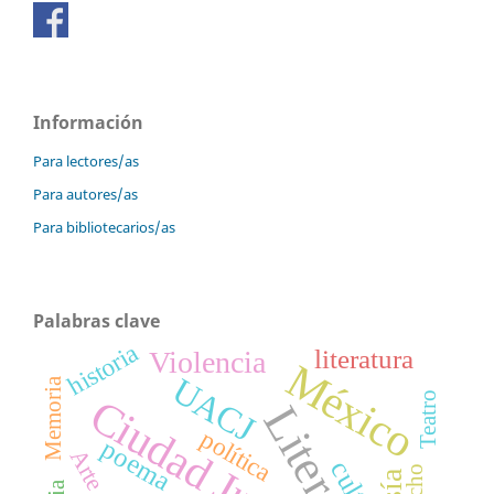
Información
Para lectores/as
Para autores/as
Para bibliotecarios/as
Palabras clave
historia
literatura
Violencia
México
UACJ
Memoria
Teatro
Ciudad Juárez
política
poema
Arte