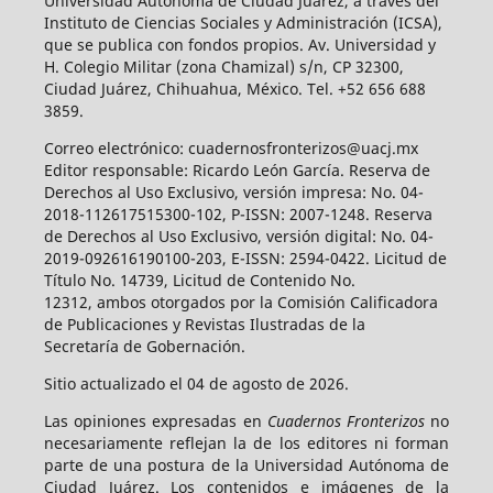
Universidad Autónoma de Ciudad Juárez, a través del
Instituto de Ciencias Sociales y Administración (ICSA),
que se publica con fondos propios. Av. Universidad y
H. Colegio Militar (zona Chamizal) s/n, CP 32300,
Ciudad Juárez, Chihuahua, México. Tel. +52 656 688
3859.
Correo electrónico: cuadernosfronterizos@uacj.mx
Editor responsable: Ricardo León García. Reserva de
Derechos al Uso Exclusivo, versión impresa: No. 04-
2018-112617515300-102, P-ISSN: 2007-1248. Reserva
de Derechos al Uso Exclusivo, versión digital: No. 04-
2019-092616190100-203, E-ISSN: 2594-0422. Licitud de
Título No. 14739, Licitud de Contenido No.
12312, ambos otorgados por la Comisión Calificadora
de Publicaciones y Revistas Ilustradas de la
Secretaría de Gobernación.
Sitio actualizado el 04 de agosto de 2026.
Las opiniones expresadas en
Cuadernos Fronterizos
no
necesariamente reflejan la de los editores ni forman
parte de una postura de la Universidad Autónoma de
Ciudad Juárez. Los contenidos e imágenes de la