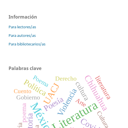
Información
Para lectores/as
Para autores/as
Para bibliotecarios/as
Palabras clave
Chihuahua
Poema
literatura
Derecho
Política
cultura
UACJ
Violencia
Cuento
Gobierno
Poesía
Arte
Literatura
México
poema
Cultura
Historia
Covid-19