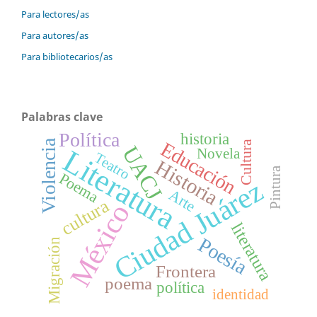
Para lectores/as
Para autores/as
Para bibliotecarios/as
Palabras clave
Política
historia
Violencia
Educación
Cultura
UACJ
Literatura
Novela
Teatro
Historia
Pintura
Poema
Ciudad Juárez
Arte
cultura
México
literatura
Poesía
Migración
Frontera
poema
política
identidad