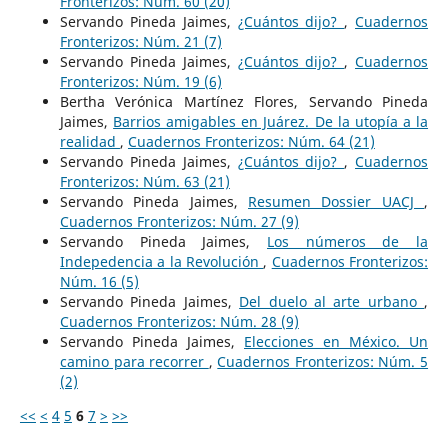
Fronterizos: Núm. 60 (20)
Servando Pineda Jaimes,
¿Cuántos dijo?
,
Cuadernos
Fronterizos: Núm. 21 (7)
Servando Pineda Jaimes,
¿Cuántos dijo?
,
Cuadernos
Fronterizos: Núm. 19 (6)
Bertha Verónica Martínez Flores, Servando Pineda
Jaimes,
Barrios amigables en Juárez. De la utopía a la
realidad
,
Cuadernos Fronterizos: Núm. 64 (21)
Servando Pineda Jaimes,
¿Cuántos dijo?
,
Cuadernos
Fronterizos: Núm. 63 (21)
Servando Pineda Jaimes,
Resumen Dossier UACJ
,
Cuadernos Fronterizos: Núm. 27 (9)
Servando Pineda Jaimes,
Los números de la
Indepedencia a la Revolución
,
Cuadernos Fronterizos:
Núm. 16 (5)
Servando Pineda Jaimes,
Del duelo al arte urbano
,
Cuadernos Fronterizos: Núm. 28 (9)
Servando Pineda Jaimes,
Elecciones en México. Un
camino para recorrer
,
Cuadernos Fronterizos: Núm. 5
(2)
<<
<
4
5
6
7
>
>>