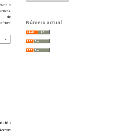
muris o
terizos
,
r de
Número actual
adfront
ición
dernos