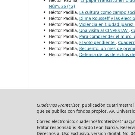
Héctor Padilla,
El papa Francisco en Ciud
Núm. 36 (12)
Héctor Padilla,
La cultura como campo soc
Héctor Padilla,
Dilma Rousseff y las elecci
Héctor Padilla,
Violencia en Ciudad Juárez
Héctor Padilla,
Una visita al CINVESTAV
,
C
Héctor Padilla,
Para comprender el muro: p
Héctor Padilla,
El voto pendiente
,
Cuaderno
Héctor Padilla,
Recuento: un mes de prem
Héctor Padilla,
Defensa de los derechos d
Cuadernos Fronterizos
, publicación cuatrimestral
que se publica con fondos propios. Av. Universid
Correo electrónico: cuadernosfronterizos@uacj.
Editor responsable: Ricardo León García. Reserv
Derechos al Uso Exclusivo, versión digital: No.