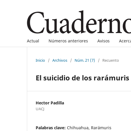
Actual
Números anteriores
Avisos
Acerc
Inicio
/
Archivos
/
Núm. 21 (7)
/
Recuento
El suicidio de los rarámur
Hector Padilla
UACJ
Palabras clave:
Chihuahua, Rarámuris