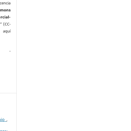
cencia
mmons
ial-
” (CC-
e aquí
.
nio
,