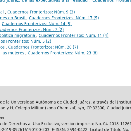
ad Juárez: de las expectativas a la realidad
,
Cuadernos Fronteri
ial
,
Cuadernos Fronterizos: Núm. 9 (3)
ones en Brasil
,
Cuadernos Fronterizos: Núm. 17 (5)
,
Cuadernos Fronterizos: Núm. 14 (5)
uadernos Fronterizos: Núm. 7 (2)
olítica migratoria
,
Cuadernos Fronterizos: Núm. 11 (4)
s Fronterizos: Núm. 5 (2)
ios
,
Cuadernos Fronterizos: Núm. 20 (7)
e las mujeres
,
Cuadernos Fronterizos: Núm. 23 (8)
 de la Universidad Autónoma de Ciudad Juárez, a través del Institut
ad y H. Colegio Militar (zona Chamizal) s/n, CP 32300, Ciudad Juár
mx
a de Derechos al Uso Exclusivo, versión impresa: No. 04-2018-112
 04-2019-092616190100-203, E-ISSN: 2594-0422. Licitud de Título No