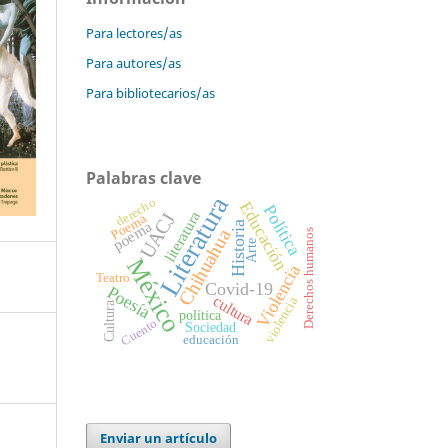
Para lectores/as
Para autores/as
Para bibliotecarios/as
Palabras clave
Literatura
derecho
Educación
Política
literatura
UACJ
Poema
poema
Historia
Chihuahua
Derechos humanos
Arte
México
Violencia
Teatro
Covid-19
Poesía
cultura
violencia
Cultura
política
Cuento
Sociedad
educación
Enviar un artículo