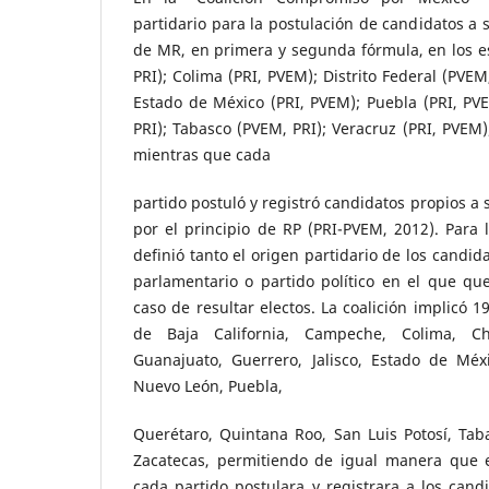
partidario para la postulación de candidatos a 
de MR, en primera y segunda fórmula, en los e
PRI); Colima (PRI, PVEM); Distrito Federal (PVEM,
Estado de México (PRI, PVEM); Puebla (PRI, PV
PRI); Tabasco (PVEM, PRI); Veracruz (PRI, PVEM)
mientras que cada
partido postuló y registró candidatos propios a
por el principio de RP (PRI-PVEM, 2012). Para
definió tanto el origen partidario de los candi
parlamentario o partido político en el que q
caso de resultar electos. La coalición implicó 1
de Baja California, Campeche, Colima, Chi
Guanajuato, Guerrero, Jalisco, Estado de Méx
Nuevo León, Puebla,
Querétaro, Quintana Roo, San Luis Potosí, Tab
Zacatecas, permitiendo de igual manera que 
cada partido postulara y registrara a los cand