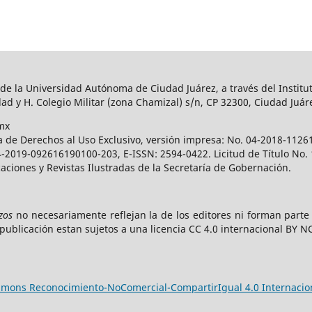
 de la Universidad Autónoma de Ciudad Juárez, a través del Institut
ad y H. Colegio Militar (zona Chamizal) s/n, CP 32300, Ciudad Juár
mx
a de Derechos al Uso Exclusivo, versión impresa: No. 04-2018-112
 04-2019-092616190100-203, E-ISSN: 2594-0422. Licitud de Título No
caciones y Revistas Ilustradas de la Secretaría de Gobernación.
zos
no necesariamente reflejan la de los editores ni forman part
publicación estan sujetos a una licencia CC 4.0 internacional BY N
ommons Reconocimiento-NoComercial-CompartirIgual 4.0 Internacio