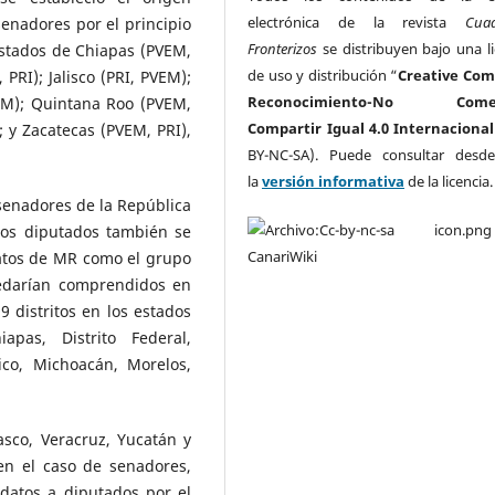
electrónica de la revista
Cua
senadores por el principio
Fronterizos
se distribuyen bajo una li
stados de Chiapas (PVEM,
de uso y distribución “
Creative Co
 PRI); Jalisco (PRI, PVEM);
Reconocimiento-No Comerc
EM); Quintana Roo (PVEM,
Compartir Igual 4.0 Internacional
; y Zacatecas (PVEM, PRI),
BY-NC-SA). Puede consultar desd
la
versión informativa
de la licencia
 senadores de la República
 los diputados también se
datos de MR como el grupo
uedarían comprendidos en
99 distritos en los estados
apas, Distrito Federal,
ico, Michoacán, Morelos,
asco, Veracruz, Yucatán y
en el caso de senadores,
idatos a diputados por el