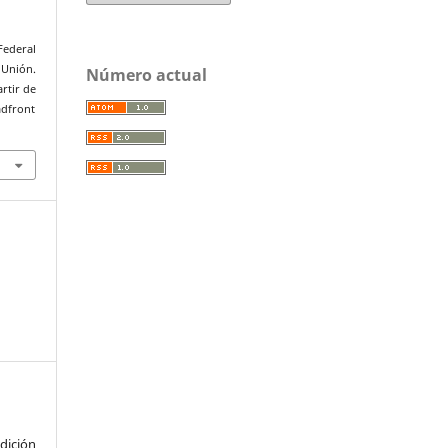
Federal
 Unión.
Número actual
artir de
adfront
ición