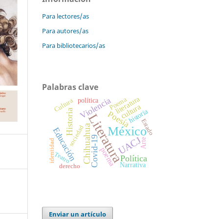
Para lectores/as
Para autores/as
Para bibliotecarios/as
Palabras clave
literatura
Violencia
Poema
política
Cultura
cultura
historia
Historia
Poesía
Literatura
Estado
Chihuahua
sociedad
México
Educación
Covid-19
UACJ
Arte
identidad
poema
Teatro
Política
Narrativa
derecho
Enviar un artículo