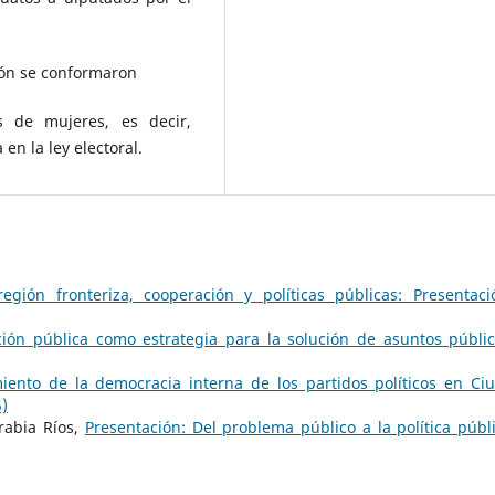
ión se conformaron
 de mujeres, es decir,
n la ley electoral.
egión fronteriza, cooperación y políticas públicas: Presentac
cción pública como estrategia para la solución de asuntos públ
imiento de la democracia interna de los partidos políticos en Ci
)
arabia Ríos,
Presentación: Del problema público a la política púb