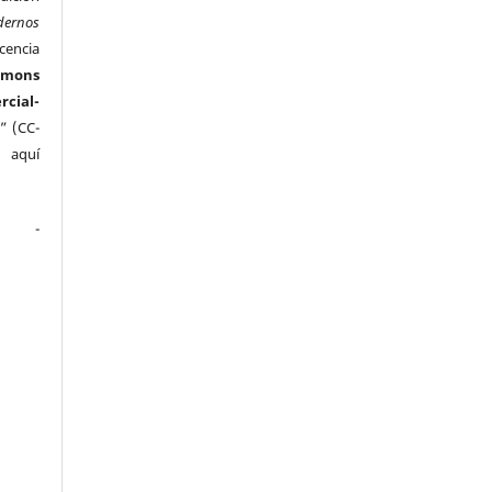
dernos
cencia
mmons
ial-
” (CC-
e aquí
.