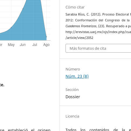
Cómo citar
Sarabia Ríos, C. (2012). Proceso Electoral 
2012: Conformación del Congreso de la
Cuadernos Fronterizos
, (23). Recuperado a p
http://erevistas.uacj.mx/ojs/index.php/cu
/article/view/2052
Más formatos de cita
Número
Núm. 23 (8)
te.
Sección
Dossier
Licencia
Todos los contenidos de la ed
e estableció el origen