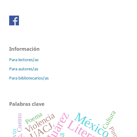
Información
Para lectores/as
Para autores/as
Para bibliotecarios/as
Palabras clave
Cultura
México
Poema
Violencia
Cuento
Literatura
UACJ
Pintura