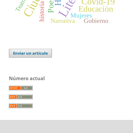
Poesía
Teatro
Covid-19
historia
Educación
Mujeres
Narrativa
Gobierno
Enviar un artículo
Número actual