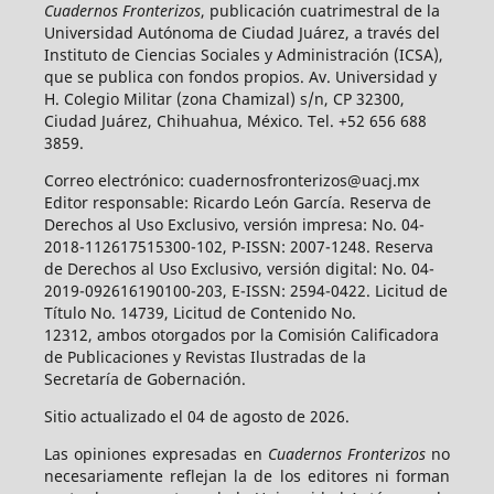
Cuadernos Fronterizos
, publicación cuatrimestral de la
Universidad Autónoma de Ciudad Juárez, a través del
Instituto de Ciencias Sociales y Administración (ICSA),
que se publica con fondos propios. Av. Universidad y
H. Colegio Militar (zona Chamizal) s/n, CP 32300,
Ciudad Juárez, Chihuahua, México. Tel. +52 656 688
3859.
Correo electrónico: cuadernosfronterizos@uacj.mx
Editor responsable: Ricardo León García. Reserva de
Derechos al Uso Exclusivo, versión impresa: No. 04-
2018-112617515300-102, P-ISSN: 2007-1248. Reserva
de Derechos al Uso Exclusivo, versión digital: No. 04-
2019-092616190100-203, E-ISSN: 2594-0422. Licitud de
Título No. 14739, Licitud de Contenido No.
12312, ambos otorgados por la Comisión Calificadora
de Publicaciones y Revistas Ilustradas de la
Secretaría de Gobernación.
Sitio actualizado el 04 de agosto de 2026.
Las opiniones expresadas en
Cuadernos Fronterizos
no
necesariamente reflejan la de los editores ni forman