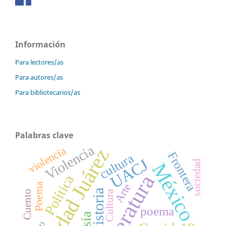
Información
Para lectores/as
Para autores/as
Para bibliotecarios/as
Palabras clave
Violencia
violencia
Ciudad Juárez
Frontera
cultura
UACJ
sociedad
México
Literatura
Política
Poema
Arte
Historia
Cuento
Cultura
poema