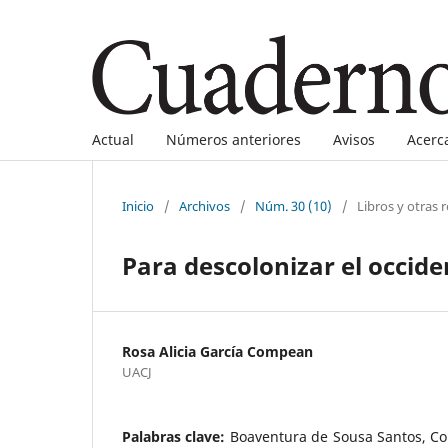
Actual
Números anteriores
Avisos
Acerc
Inicio
/
Archivos
/
Núm. 30 (10)
/
Libros y otras 
Para descolonizar el occid
Rosa Alicia García Compean
UACJ
Palabras clave:
Boaventura de Sousa Santos, Co