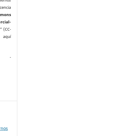
cencia
mmons
ial-
” (CC-
e aquí
.
rnos