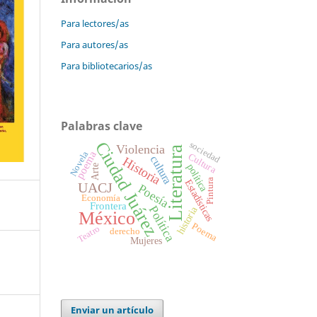
Para lectores/as
Para autores/as
Para bibliotecarios/as
Palabras clave
Ciudad Juárez
sociedad
Violencia
Literatura
poema
Novela
Cultura
cultura
Historia
política
Arte
Pintura
Estadísticas
UACJ
Poesía
Economía
Frontera
Política
historia
México
Poema
Teatro
derecho
Mujeres
Enviar un artículo