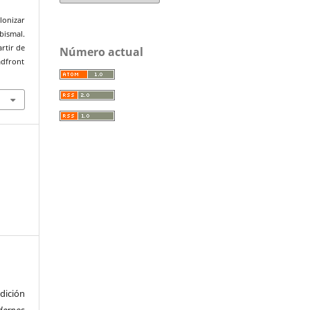
lonizar
bismal.
artir de
Número actual
adfront
ición
dernos