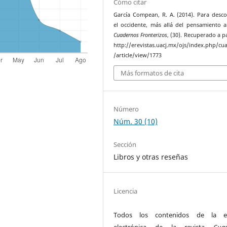
Cómo citar
García Compean, R. A. (2014). Para desco
el occidente, más allá del pensamiento a
Cuadernos Fronterizos
, (30). Recuperado a p
http://erevistas.uacj.mx/ojs/index.php/cu
/article/view/1773
Más formatos de cita
Número
Núm. 30 (10)
Sección
Libros y otras reseñas
Licencia
Todos los contenidos de la ed
electrónica de la revista
Cua