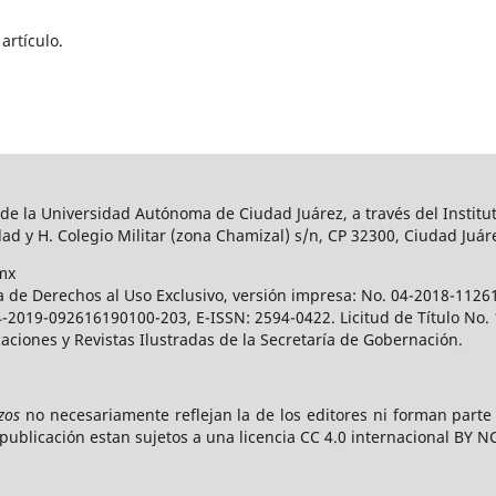
artículo.
 de la Universidad Autónoma de Ciudad Juárez, a través del Institut
ad y H. Colegio Militar (zona Chamizal) s/n, CP 32300, Ciudad Juár
mx
a de Derechos al Uso Exclusivo, versión impresa: No. 04-2018-112
 04-2019-092616190100-203, E-ISSN: 2594-0422. Licitud de Título No
caciones y Revistas Ilustradas de la Secretaría de Gobernación.
zos
no necesariamente reflejan la de los editores ni forman part
publicación estan sujetos a una licencia CC 4.0 internacional BY N