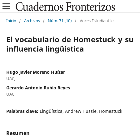
Inicio
/
Archivos
/
Núm. 31 (10)
/
Voces Estudiantiles
El vocabulario de Homestuck y su
influencia lingüística
Hugo Javier Moreno Huízar
UACJ
Gerardo Antonio Rubio Reyes
UACJ
Palabras clave:
Lingüística, Andrew Hussie, Homestuck
Resumen