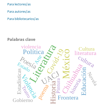
Para lectores/as
Para autores/as
Para bibliotecarios/as
Palabras clave
Literatura
violencia
Cultura
Covid-19
Política
México
literatura
Arte
cultura
Poesía
Estado
Chihuahua
Educación
Estadísticas
UACJ
Novela
Violencia
historia
Pintura
Historia
poema
Teatro
Frontera
Gobierno