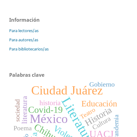
Información
Para lectores/as
Para autores/as
Para bibliotecarios/as
Palabras clave
Gobierno
Ciudad Juárez
Literatura
literatura
Educación
historia
sociedad
Covid-19
Historia
Teatro
México
Pandemia
Cultura
Chihuahua
Violencia
Poema
UACJ