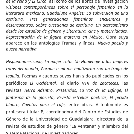
de la reina
y
El Circo
; así como de los libros de investigación
Visiones contemporáneas sobre el personaje femenino en la
literatura mexicana
,
Guadalupe Ángeles: La subversión de una
escritura
,
Tres generaciones femeninas. Encuentros y
desencuentros
,
Sobre cuestiones de escritura. Un acercamiento
desde los estudios de género
y
Literatura, cine y maternidades.
Representación de la figura materna en México
. Obra suya
aparece en las antologías Tramas y líneas,
Nueva poesía y
nueva narrativa
Hispanoamericana
,
La mujer rota. Un Homenaje a las mujeres
rotas del mundo
,
Porque a mí me bautizaron con un trago de
tequila
. Poemas y cuentos suyos han sido publicados en los
periódicos
El Occidental
, el diario
NTR de Zacatecas
, las
revistas
Tierra Adentro
,
Presencias
,
La Voz de la Esfinge
,
El
fantasma de la glorieta
,
Revista estrellas poéticas
,
El picudo
blanco
,
Cuentos para el café
, entre otras. Actualmente es
profesora titular B, coordinadora del Centro de Estudios de
Género de la Universidad de Guadalajara, directora de la
revista de estudios de género “La Ventana” y miembro del
Sistema Nacional de Investigadores.