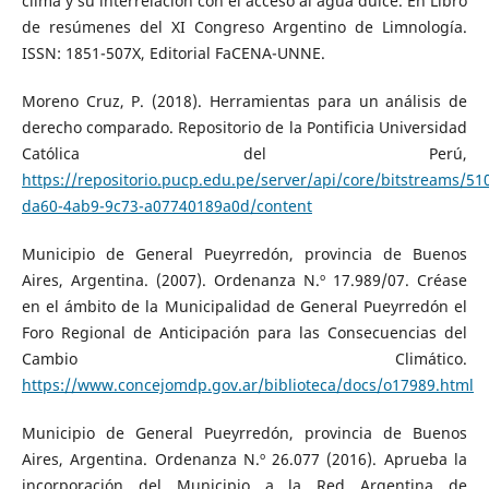
clima y su interrelación con el acceso al agua dulce. En Libro
de resúmenes del XI Congreso Argentino de Limnología.
ISSN: 1851-507X, Editorial FaCENA-UNNE.
Moreno Cruz, P. (2018). Herramientas para un análisis de
derecho comparado. Repositorio de la Pontificia Universidad
Católica del Perú,
https://repositorio.pucp.edu.pe/server/api/core/bitstreams/51
da60-4ab9-9c73-a07740189a0d/content
Municipio de General Pueyrredón, provincia de Buenos
Aires, Argentina. (2007). Ordenanza N.º 17.989/07. Créase
en el ámbito de la Municipalidad de General Pueyrredón el
Foro Regional de Anticipación para las Consecuencias del
Cambio Climático.
https://www.concejomdp.gov.ar/biblioteca/docs/o17989.html
Municipio de General Pueyrredón, provincia de Buenos
Aires, Argentina. Ordenanza N.º 26.077 (2016). Aprueba la
incorporación del Municipio a la Red Argentina de